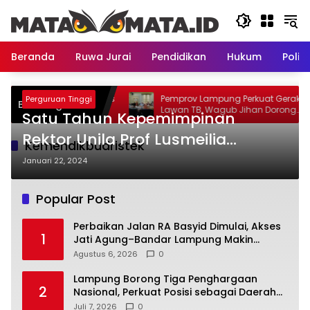
Langsung
ke
konten
Beranda
Ruwa Jurai
Pendidikan
Hukum
Politi
 RA Basyid Dimulai, Akses
Pemprov Lampung Perkuat Gerakan
Perguruan Tinggi
Breaking News
ndar Lampung Makin
Lawan TB, Wagub Jihan Dorong
Satu Tahun Kepemimpinan
Penemuan Kasus Lebih Cepat dan
Tuntas
Rektor Unila Prof Lusmeilia
Kemendikbudristek
Diapresiasi Direktur Sumber Daya
Januari 22, 2024
Ditjen Diktiristek
Popular Post
Perbaikan Jalan RA Basyid Dimulai, Akses
1
Jati Agung–Bandar Lampung Makin
Lancar
Agustus 6, 2026
0
Lampung Borong Tiga Penghargaan
2
Nasional, Perkuat Posisi sebagai Daerah
Penggerak Ekonomi Syariah
Juli 7, 2026
0