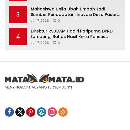
Mahasiswa Unila Ubah Limbah Jadi
3
Sumber Pendapatan, Inovasi Desa Pasar
Krui Raih Pengakuan Nasional
Juli 7, 2026
0
Direktur RSUDAM Hadiri Paripurna DPRD
4
Lampung, Bahas Hasil Kerja Pansus
Laporan Keuangan 2025
Juli 7, 2026
0
MENYINGKAP HAL YANG TERSEMBUNYI