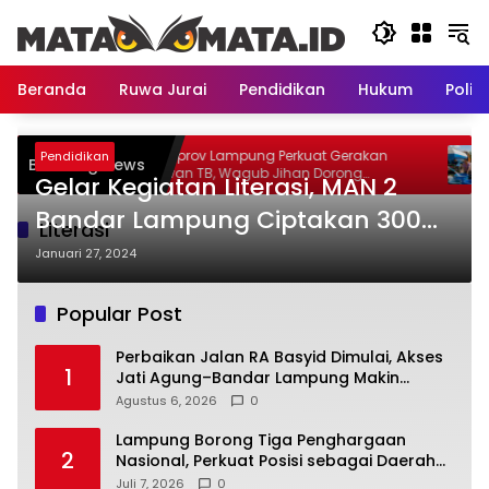
Langsung
ke
konten
Beranda
Ruwa Jurai
Pendidikan
Hukum
Politi
lai, Akses
Pemprov Lampung Perkuat Gerakan
Pendidikan
Breaking News
Makin
Lawan TB, Wagub Jihan Dorong
Gelar Kegiatan Literasi, MAN 2
Penemuan Kasus Lebih Cepat dan
Tuntas
Bandar Lampung Ciptakan 300
Literasi
Karya Puisi
Januari 27, 2024
Popular Post
Perbaikan Jalan RA Basyid Dimulai, Akses
1
Jati Agung–Bandar Lampung Makin
Lancar
Agustus 6, 2026
0
Lampung Borong Tiga Penghargaan
2
Nasional, Perkuat Posisi sebagai Daerah
Penggerak Ekonomi Syariah
Juli 7, 2026
0