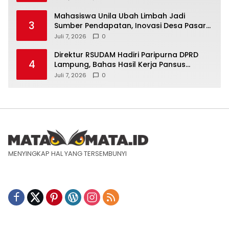
Mahasiswa Unila Ubah Limbah Jadi
3
Sumber Pendapatan, Inovasi Desa Pasar
Krui Raih Pengakuan Nasional
Juli 7, 2026
0
Direktur RSUDAM Hadiri Paripurna DPRD
4
Lampung, Bahas Hasil Kerja Pansus
Laporan Keuangan 2025
Juli 7, 2026
0
MENYINGKAP HAL YANG TERSEMBUNYI