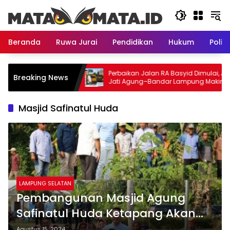
Langsung
ke
konten
Beranda
Ruwa Jurai
Pendidikan
Hukum
Politi
estasi Bandar
Perbaikan Jalan RA Basyid Dimulai, Akses
Breaking News
78 Triliun
Jati Agung–Bandar Lampung Makin
Lancar
Masjid Safinatul Huda
LAMPUNG SELATAN
Pembangunan Masjid Agung
Safinatul Huda Ketapang Akan
Direalisasikan Radityo Egi
Agustus 15, 2024