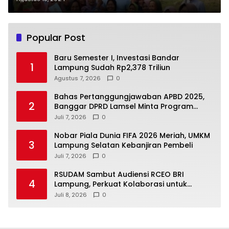
Pratama
Popular Post
Baru Semester I, Investasi Bandar
1
Lampung Sudah Rp2,378 Triliun
Agustus 7, 2026
0
Bahas Pertanggungjawaban APBD 2025,
2
Banggar DPRD Lamsel Minta Program
UMKM Lebih Tepat Sasaran
Juli 7, 2026
0
Nobar Piala Dunia FIFA 2026 Meriah, UMKM
3
Lampung Selatan Kebanjiran Pembeli
Juli 7, 2026
0
RSUDAM Sambut Audiensi RCEO BRI
4
Lampung, Perkuat Kolaborasi untuk
Pengembangan Layanan dan SDM
Juli 8, 2026
0