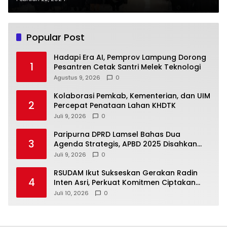
Popular Post
Hadapi Era AI, Pemprov Lampung Dorong
1
Pesantren Cetak Santri Melek Teknologi
Agustus 9, 2026
0
Kolaborasi Pemkab, Kementerian, dan UIM
2
Percepat Penataan Lahan KHDTK
Juli 9, 2026
0
Paripurna DPRD Lamsel Bahas Dua
3
Agenda Strategis, APBD 2025 Disahkan
dan KUA-PPAS 2027 Disampaikan
Juli 9, 2026
0
RSUDAM Ikut Sukseskan Gerakan Radin
4
Inten Asri, Perkuat Komitmen Ciptakan
Lingkungan Sehat
Juli 10, 2026
0