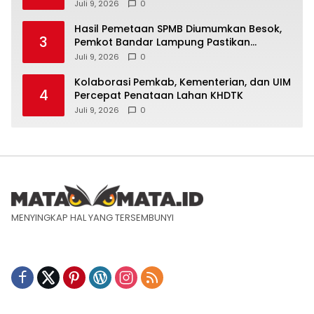
Formalitas
Juli 9, 2026
0
Hasil Pemetaan SPMB Diumumkan Besok,
3
Pemkot Bandar Lampung Pastikan
Sekolah Negeri Gratis
Juli 9, 2026
0
Kolaborasi Pemkab, Kementerian, dan UIM
4
Percepat Penataan Lahan KHDTK
Juli 9, 2026
0
MENYINGKAP HAL YANG TERSEMBUNYI