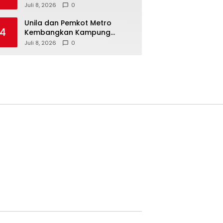
Prancis Metro Diminati
Juli 8, 2026
0
Masyarakat
Unila dan Pemkot Metro
4
Kembangkan Kampung
Prancis, Perkuat SDM
Juli 8, 2026
0
Berwawasan Internasional