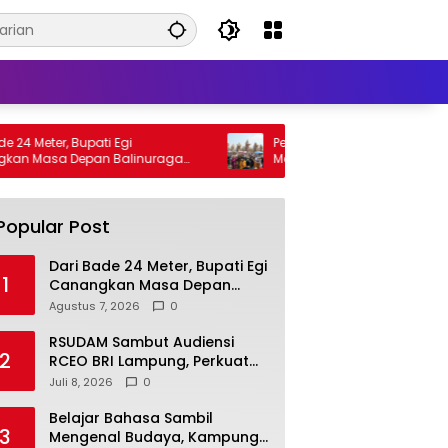
 Meter, Bupati Egi
Pesona Ngaben Massal Balinur
Masa Depan Balinuraga
Memikat, Wisatawan Italia: Say
on Wisata Budaya
Mencintai Budaya Indonesia
Popular Post
Dari Bade 24 Meter, Bupati Egi
1
Canangkan Masa Depan
Balinuraga sebagai Ikon
Agustus 7, 2026
0
Wisata Budaya
RSUDAM Sambut Audiensi
2
RCEO BRI Lampung, Perkuat
Kolaborasi untuk
Juli 8, 2026
0
Pengembangan Layanan dan
SDM
Belajar Bahasa Sambil
3
Mengenal Budaya, Kampung