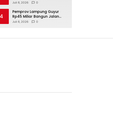
Prancis, Perkuat SDM
Juli 8, 2026
0
Berwawasan Internasional
Pemprov Lampung Guyur
4
Rp45 Miliar Bangun Jalan
Bandar Negeri Suoh
Juli 8, 2026
0