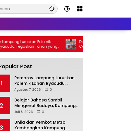
ampung Luruskan Polemik
Dari Bade 24 Meter, Bupati Egi
cudu, Tegaskan Tanah yang
Canangkan Masa Depan Balin
an Bukan Aset Provinsi
sebagai Ikon Wisata Budaya
Popular Post
Pemprov Lampung Luruskan
1
Polemik Lahan Ryacudu,
Tegaskan Tanah yang
Agustus 7, 2026
0
Dipersoalkan Bukan Aset
Provinsi
Belajar Bahasa Sambil
2
Mengenal Budaya, Kampung
Prancis Metro Diminati
Juli 8, 2026
0
Masyarakat
Unila dan Pemkot Metro
3
Kembangkan Kampung