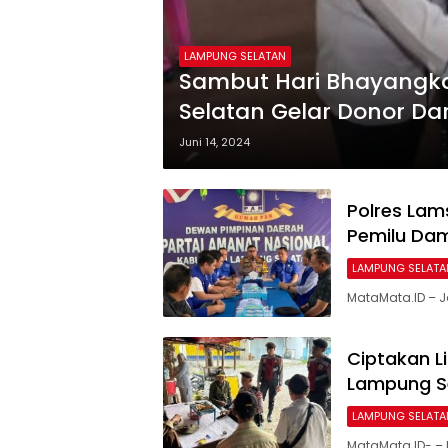
LAMPUNG SELATAN
Sambut Hari Bhayangka
Selatan Gelar Donor Da
Juni 14, 2024
Polres Lam
Pemilu Dam
LAMPUNG SELATA
MataMata.ID – J
Ciptakan L
Lampung Se
LAMPUNG SELATA
MataMata.ID- –