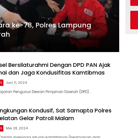
ra ke-78, Polres Lampung
rah
sel Bersilaturahmi Dengan DPD PAN Ajak
ai dan Jaga Kondusifitas Kamtibmas
N
Juni 11, 2024
ajaran Pengurus Dewan Pimpinan Daerah (DPD)…
ingkungan Kondusif, Sat Samapta Polres
latan Gelar Patroli Malam
N
Mei 28, 2024
 Dalam menjaga situasi kamtibmas (keamanan dan…