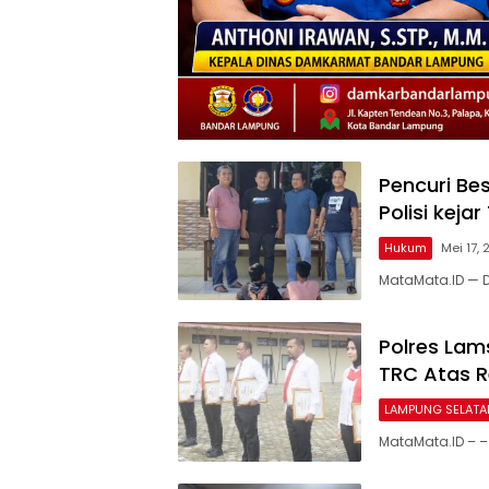
Pencuri Be
Polisi kej
Hukum
Mei 17,
MataMata.ID — D
Polres Lam
TRC Atas 
LAMPUNG SELATA
MataMata.ID – –