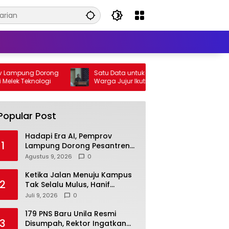
Dorong
Satu Data untuk Lampung: Pemprov Ajak
Jel
ologi
Warga Jujur Ikuti Sensus Ekonomi 2026
Di
Popular Post
Hadapi Era AI, Pemprov
1
Lampung Dorong Pesantren
Cetak Santri Melek Teknologi
Agustus 9, 2026
0
Ketika Jalan Menuju Kampus
2
Tak Selalu Mulus, Hanif
Memilih Tetap Melangkah
Juli 9, 2026
0
179 PNS Baru Unila Resmi
3
Disumpah, Rektor Ingatkan