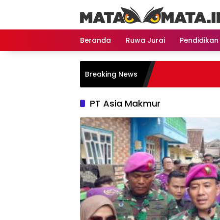
Langsung
ke
konten
Beranda
Ruwa Jurai
Pendidikan
Breaking News
PT Asia Makmur