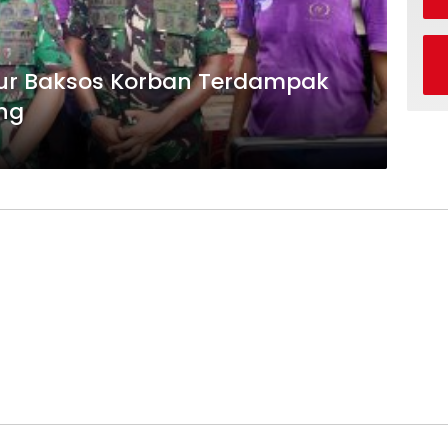
mur Baksos Korban Terdampak
ng