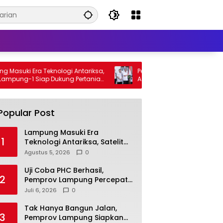
uki Era Teknologi Antariksa,
Pemkot Gandeng BPN Percepat 
pung-1 Siap Dukung Pertanian
Aset, Warga Kurang Mampu Jad
Prioritas Sertifikasi Tanah
Popular Post
Lampung Masuki Era
1
Teknologi Antariksa, Satelit
Lampung-1 Siap Dukung
Agustus 5, 2026
0
Pertanian Berbasis AI
Uji Coba PHC Berhasil,
2
Pemprov Lampung Percepat
Inovasi untuk Petani
Juli 6, 2026
0
Tak Hanya Bangun Jalan,
3
Pemprov Lampung Siapkan