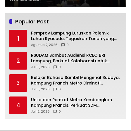
Kesejahteraan Masyarakat
Lampung
Popular Post
Pemprov Lampung Luruskan Polemik
1
Lahan Ryacudu, Tegaskan Tanah yang
Dipersoalkan Bukan Aset Provinsi
Agustus 7, 2026
0
RSUDAM Sambut Audiensi RCEO BRI
2
Lampung, Perkuat Kolaborasi untuk
Pengembangan Layanan dan SDM
Juli 8, 2026
0
Belajar Bahasa Sambil Mengenal Budaya,
3
Kampung Prancis Metro Diminati
Masyarakat
Juli 8, 2026
0
Unila dan Pemkot Metro Kembangkan
4
Kampung Prancis, Perkuat SDM
Berwawasan Internasional
Juli 8, 2026
0