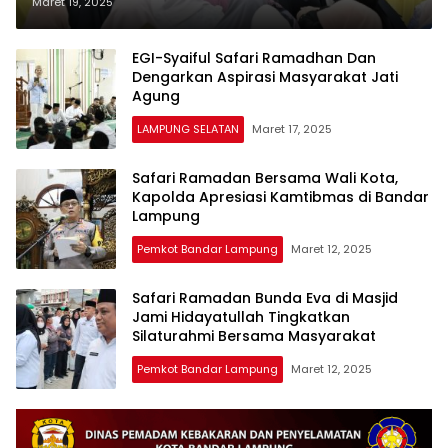
Di Masjid Agung Kalianda
Maret 19, 2025
EGI-Syaiful Safari Ramadhan Dan
Dengarkan Aspirasi Masyarakat Jati
Agung
LAMPUNG SELATAN
Maret 17, 2025
Safari Ramadan Bersama Wali Kota,
Kapolda Apresiasi Kamtibmas di Bandar
Lampung
Pemkot Bandar Lampung
Maret 12, 2025
Safari Ramadan Bunda Eva di Masjid
Jami Hidayatullah Tingkatkan
Silaturahmi Bersama Masyarakat
Pemkot Bandar Lampung
Maret 12, 2025