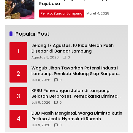
Rajabasa
Pemkot Bandar Lampung
Maret 4, 2025
Popular Post
Jelang 17 Agustus, 10 Ribu Merah Putih
1
Disebar di Bandar Lampung
Agustus 8, 2026
0
Wagub Jihan Tawarkan Potensi Industri
2
Lampung, Pemkab Malang Siap Bangun
Sinergi
Juli 8, 2026
0
KPBU Penerangan Jalan di Lampung
3
Selatan Berproses, Pemrakarsa Diminta
Susun FS
Juli 8, 2026
0
DBD Masih Mengintai, Warga Diminta Rutin
4
Periksa Jentik Nyamuk di Rumah
Juli 9, 2026
0