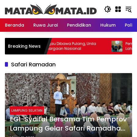
Langsung
ke
konten
Beranda
Ruwa Jurai
Pendidikan
Hukum
Politi
Dua Piala Hijau Dibawa Pulang, Unila
Pemprov Lamp
Breaking News
Raih Penghargaan Nasional
Lahan Ryacu
Dipersoalkan 
Safari Ramadan
LAMPUNG SELATAN
EGI-Syaiful Bersama Tim Pemprov
Lampung Gelar Safari Ramadhan