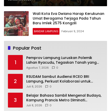
Wali Kota Eva Dwiana Harap Kerukunan
Umat Beragama Terjaga Pada Tahun
Baru Imlek 2575 Kongzili
BANDAR LAMPUNG
Februari 9, 2024
Popular Post
Pemprov Lampung Luruskan Polemik
1
Lahan Ryacudu, Tegaskan Tanah yang
Dipersoalkan Bukan Aset Provinsi
Agustus 7, 2026
0
RSUDAM Sambut Audiensi RCEO BRI
2
Lampung, Perkuat Kolaborasi untuk
Pengembangan Layanan dan SDM
Juli 8, 2026
0
Belajar Bahasa Sambil Mengenal Budaya,
3
Kampung Prancis Metro Diminati
Masyarakat
Juli 8, 2026
0