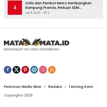
Unila dan Pemkot Metro Kembangkan
4
Kampung Prancis, Perkuat SDM
Berwawasan Internasional
Juli 8, 2026
0
MENYINGKAP HAL YANG TERSEMBUNYI
Pedoman Media Siber
Redaksi
Tentang Kami
Copyrights 2026