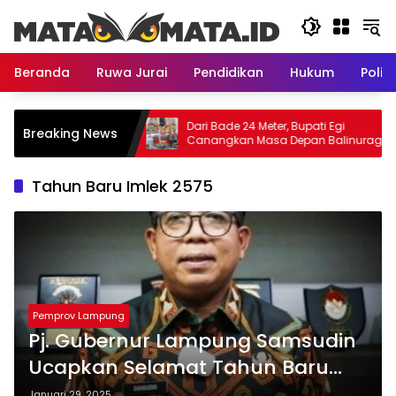
Langsung
ke
konten
Beranda
Ruwa Jurai
Pendidikan
Hukum
Politi
uruskan Polemik
Dari Bade 24 Meter, Bupati Egi
Breaking News
gaskan Tanah yang
Canangkan Masa Depan Balinuraga
Aset Provinsi
sebagai Ikon Wisata Budaya
Tahun Baru Imlek 2575
Pemprov Lampung
Pj. Gubernur Lampung Samsudin
Ucapkan Selamat Tahun Baru
Imlek 2576: “Gong Xi Fa Cai”
Januari 29, 2025