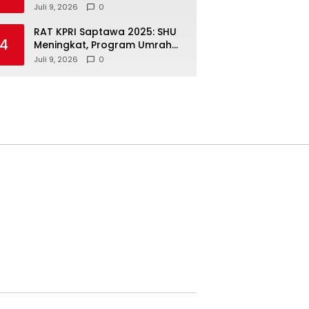
Koordinasi Dokter
Juli 9, 2026
0
Penanggung Jawab Pasien
RAT KPRI Saptawa 2025: SHU
4
Meningkat, Program Umrah
hingga Perumahan Terus
Juli 9, 2026
0
Dikembangkan