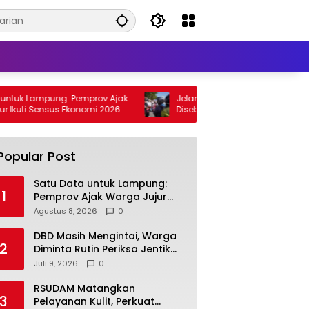
uk Lampung: Pemprov Ajak
Jelang 17 Agustus, 10 Ribu Merah Put
uti Sensus Ekonomi 2026
Disebar di Bandar Lampung
Popular Post
Satu Data untuk Lampung:
1
Pemprov Ajak Warga Jujur
Ikuti Sensus Ekonomi 2026
Agustus 8, 2026
0
DBD Masih Mengintai, Warga
2
Diminta Rutin Periksa Jentik
Nyamuk di Rumah
Juli 9, 2026
0
RSUDAM Matangkan
3
Pelayanan Kulit, Perkuat