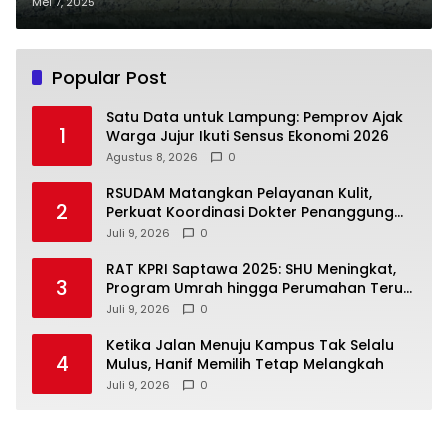
Mangrove Bersama Di PT. Maju
Mei 7, 2025
Tambak Sumur
Popular Post
Satu Data untuk Lampung: Pemprov Ajak
1
Warga Jujur Ikuti Sensus Ekonomi 2026
Agustus 8, 2026
0
RSUDAM Matangkan Pelayanan Kulit,
2
Perkuat Koordinasi Dokter Penanggung
Jawab Pasien
Juli 9, 2026
0
RAT KPRI Saptawa 2025: SHU Meningkat,
3
Program Umrah hingga Perumahan Terus
Dikembangkan
Juli 9, 2026
0
Ketika Jalan Menuju Kampus Tak Selalu
4
Mulus, Hanif Memilih Tetap Melangkah
Juli 9, 2026
0