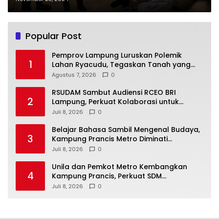
Popular Post
Pemprov Lampung Luruskan Polemik
1
Lahan Ryacudu, Tegaskan Tanah yang
Dipersoalkan Bukan Aset Provinsi
Agustus 7, 2026
0
RSUDAM Sambut Audiensi RCEO BRI
2
Lampung, Perkuat Kolaborasi untuk
Pengembangan Layanan dan SDM
Juli 8, 2026
0
Belajar Bahasa Sambil Mengenal Budaya,
3
Kampung Prancis Metro Diminati
Masyarakat
Juli 8, 2026
0
Unila dan Pemkot Metro Kembangkan
4
Kampung Prancis, Perkuat SDM
Berwawasan Internasional
Juli 8, 2026
0