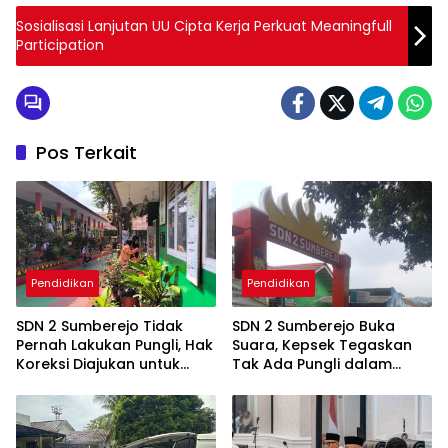
Sosialisasi Lanjutan UU Cipta Kerja Perkuat Meaningfull
Participation
Pos Terkait
Pendidikan
Pendidikan
SDN 2 Sumberejo Tidak
SDN 2 Sumberejo Buka
Pernah Lakukan Pungli, Hak
Suara, Kepsek Tegaskan
Koreksi Diajukan untuk
Tak Ada Pungli dalam
Menjaga Keberimbangan
Kegiatan Komputer
Informasi