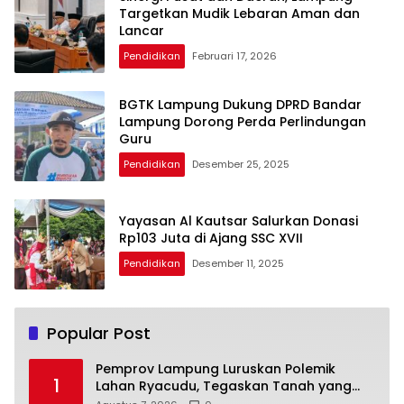
Targetkan Mudik Lebaran Aman dan
Lancar
Pendidikan
Februari 17, 2026
BGTK Lampung Dukung DPRD Bandar
Lampung Dorong Perda Perlindungan
Guru
Pendidikan
Desember 25, 2025
Yayasan Al Kautsar Salurkan Donasi
Rp103 Juta di Ajang SSC XVII
Pendidikan
Desember 11, 2025
Popular Post
Pemprov Lampung Luruskan Polemik
1
Lahan Ryacudu, Tegaskan Tanah yang
Dipersoalkan Bukan Aset Provinsi