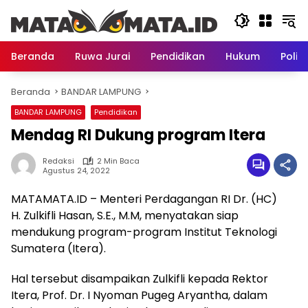
Langsung
ke
konten
Beranda
Ruwa Jurai
Pendidikan
Hukum
Politi
Beranda
BANDAR LAMPUNG
BANDAR LAMPUNG
Pendidikan
Mendag RI Dukung program Itera
Redaksi
2 Min Baca
Agustus 24, 2022
MATAMATA.ID – Menteri Perdagangan RI Dr. (HC)
H. Zulkifli Hasan, S.E., M.M, menyatakan siap
mendukung program-program Institut Teknologi
Sumatera (Itera).
Hal tersebut disampaikan Zulkifli kepada Rektor
Itera, Prof. Dr. I Nyoman Pugeg Aryantha, dalam