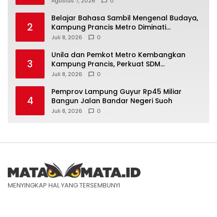
Agustus 7, 2026
0
Belajar Bahasa Sambil Mengenal Budaya,
2
Kampung Prancis Metro Diminati
Masyarakat
Juli 8, 2026
0
Unila dan Pemkot Metro Kembangkan
3
Kampung Prancis, Perkuat SDM
Berwawasan Internasional
Juli 8, 2026
0
Pemprov Lampung Guyur Rp45 Miliar
4
Bangun Jalan Bandar Negeri Suoh
Juli 8, 2026
0
MENYINGKAP HAL YANG TERSEMBUNYI