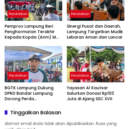
Pendidikan
Pendidikan
Pemprov Lampung Beri
Sinergi Pusat dan Daerah,
Penghormatan Terakhir
Lampung Targetkan Mudik
Kepada Kopda (Anm) M
Lebaran Aman dan Lancar
Mahfudi
Pendidikan
Pendidikan
BGTK Lampung Dukung
Yayasan Al Kautsar
DPRD Bandar Lampung
Salurkan Donasi Rp103
Dorong Perda
Juta di Ajang SSC XVII
Perlindungan Guru
Tinggalkan Balasan
Alamat email Anda tidak akan dipublikasikan.
Ruas yang