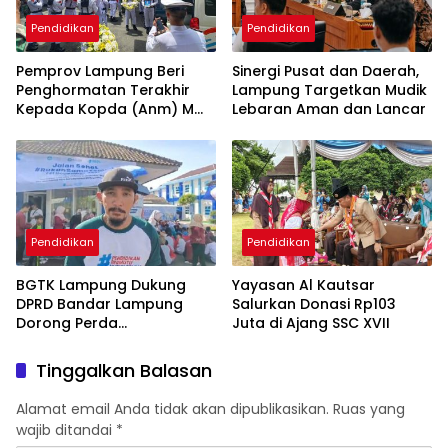
Pendidikan
Pendidikan
Pemprov Lampung Beri
Sinergi Pusat dan Daerah,
Penghormatan Terakhir
Lampung Targetkan Mudik
Kepada Kopda (Anm) M
Lebaran Aman dan Lancar
Mahfudi
Pendidikan
Pendidikan
BGTK Lampung Dukung
Yayasan Al Kautsar
DPRD Bandar Lampung
Salurkan Donasi Rp103
Dorong Perda
Juta di Ajang SSC XVII
Perlindungan Guru
Tinggalkan Balasan
Alamat email Anda tidak akan dipublikasikan.
Ruas yang
wajib ditandai
*