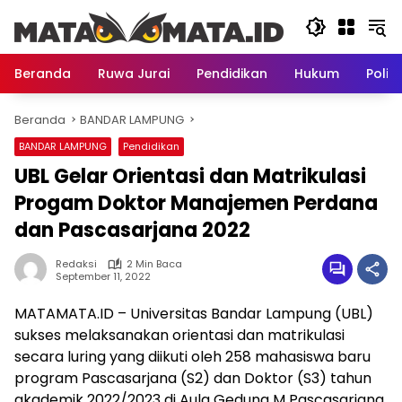
Langsung
ke
konten
Beranda
Ruwa Jurai
Pendidikan
Hukum
Politi
Beranda
BANDAR LAMPUNG
BANDAR LAMPUNG
Pendidikan
UBL Gelar Orientasi dan Matrikulasi
Progam Doktor Manajemen Perdana
dan Pascasarjana 2022
Redaksi
2 Min Baca
September 11, 2022
MATAMATA.ID – Universitas Bandar Lampung (UBL)
sukses melaksanakan orientasi dan matrikulasi
secara luring yang diikuti oleh 258 mahasiswa baru
program Pascasarjana (S2) dan Doktor (S3) tahun
akademik 2022/2023 di Aula Gedung M Pascasarjana,