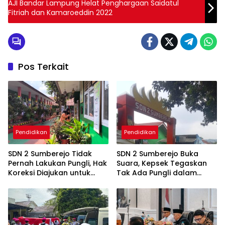
AJI Bandar Lampung Helat Penghargaan Saidatul
Fitriah dan Kamaroeddin 2022
Pos Terkait
Pendidikan
Pendidikan
SDN 2 Sumberejo Tidak
SDN 2 Sumberejo Buka
Pernah Lakukan Pungli, Hak
Suara, Kepsek Tegaskan
Koreksi Diajukan untuk
Tak Ada Pungli dalam
Menjaga Keberimbangan
Kegiatan Komputer
Informasi