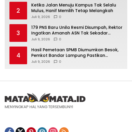
Ketika Jalan Menuju Kampus Tak Selalu
2
Mulus, Hanif Memilih Tetap Melangkah
Juli 9, 2026
0
179 PNS Baru Unila Resmi Disumpah, Rektor
3
Ingatkan Amanah ASN Tak Sekadar
Formalitas
Juli 9, 2026
0
Hasil Pemetaan SPMB Diumumkan Besok,
4
Pemkot Bandar Lampung Pastikan
Sekolah Negeri Gratis
Juli 9, 2026
0
MENYINGKAP HAL YANG TERSEMBUNYI