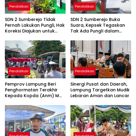
Pendidikan
Pendidikan
SDN 2 Sumberejo Tidak
SDN 2 Sumberejo Buka
Pernah Lakukan Pungli, Hak
Suara, Kepsek Tegaskan
Koreksi Diajukan untuk
Tak Ada Pungli dalam
Menjaga Keberimbangan
Kegiatan Komputer
Informasi
Pendidikan
Pendidikan
Pemprov Lampung Beri
Sinergi Pusat dan Daerah,
Penghormatan Terakhir
Lampung Targetkan Mudik
Kepada Kopda (Anm) M
Lebaran Aman dan Lancar
Mahfudi