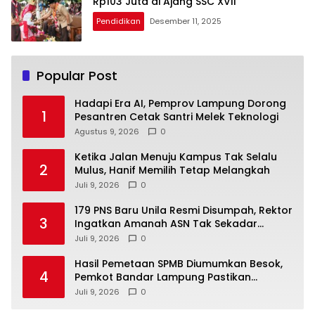
Rp103 Juta di Ajang SSC XVII
Pendidikan
Desember 11, 2025
Popular Post
Hadapi Era AI, Pemprov Lampung Dorong
1
Pesantren Cetak Santri Melek Teknologi
Agustus 9, 2026
0
Ketika Jalan Menuju Kampus Tak Selalu
2
Mulus, Hanif Memilih Tetap Melangkah
Juli 9, 2026
0
179 PNS Baru Unila Resmi Disumpah, Rektor
3
Ingatkan Amanah ASN Tak Sekadar
Formalitas
Juli 9, 2026
0
Hasil Pemetaan SPMB Diumumkan Besok,
4
Pemkot Bandar Lampung Pastikan
Sekolah Negeri Gratis
Juli 9, 2026
0