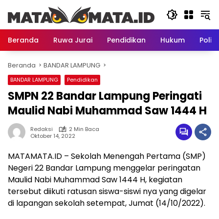
Langsung
ke
konten
Beranda
Ruwa Jurai
Pendidikan
Hukum
Politi
Beranda
BANDAR LAMPUNG
BANDAR LAMPUNG
Pendidikan
SMPN 22 Bandar Lampung Peringati
Maulid Nabi Muhammad Saw 1444 H
Redaksi
2 Min Baca
Oktober 14, 2022
MATAMATA.ID – Sekolah Menengah Pertama (SMP)
Negeri 22 Bandar Lampung menggelar peringatan
Maulid Nabi Muhammad Saw 1444 H, kegiatan
tersebut diikuti ratusan siswa-siswi nya yang digelar
di lapangan sekolah setempat, Jumat (14/10/2022).