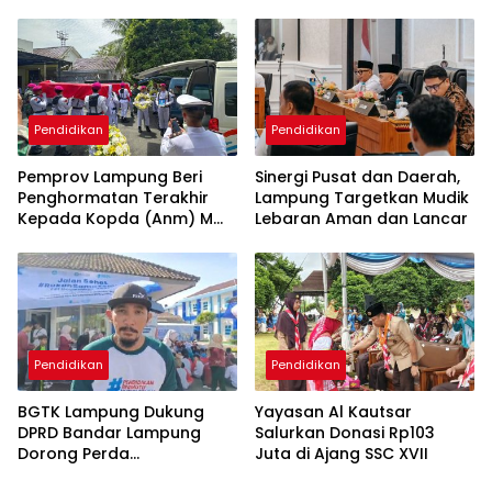
Menjaga Keberimbangan
Kegiatan Komputer
Informasi
Pendidikan
Pendidikan
Pemprov Lampung Beri
Sinergi Pusat dan Daerah,
Penghormatan Terakhir
Lampung Targetkan Mudik
Kepada Kopda (Anm) M
Lebaran Aman dan Lancar
Mahfudi
Pendidikan
Pendidikan
BGTK Lampung Dukung
Yayasan Al Kautsar
DPRD Bandar Lampung
Salurkan Donasi Rp103
Dorong Perda
Juta di Ajang SSC XVII
Perlindungan Guru