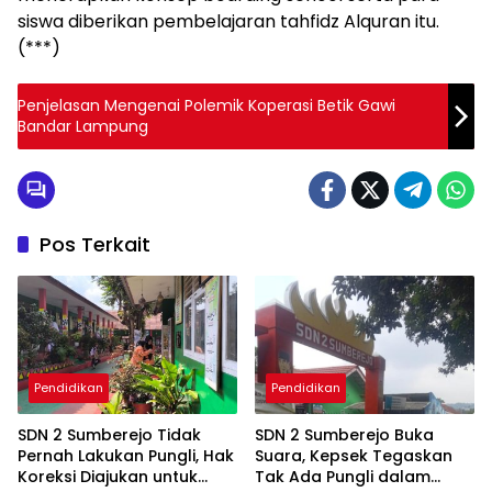
siswa diberikan pembelajaran tahfidz Alquran itu.
(***)
Penjelasan Mengenai Polemik Koperasi Betik Gawi
Bandar Lampung
Pos Terkait
Pendidikan
Pendidikan
SDN 2 Sumberejo Tidak
SDN 2 Sumberejo Buka
Pernah Lakukan Pungli, Hak
Suara, Kepsek Tegaskan
Koreksi Diajukan untuk
Tak Ada Pungli dalam