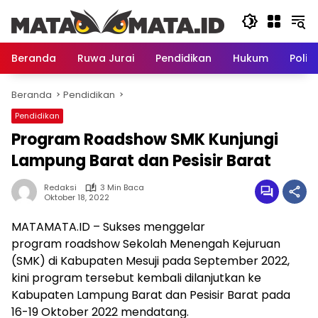
Langsung
ke
konten
Beranda
Ruwa Jurai
Pendidikan
Hukum
Politi
Beranda
Pendidikan
Pendidikan
Program Roadshow SMK Kunjungi
Lampung Barat dan Pesisir Barat
Redaksi
3 Min Baca
Oktober 18, 2022
MATAMATA.ID – Sukses menggelar
program roadshow Sekolah Menengah Kejuruan
(SMK) di Kabupaten Mesuji pada September 2022,
kini program tersebut kembali dilanjutkan ke
Kabupaten Lampung Barat dan Pesisir Barat pada
16-19 Oktober 2022 mendatang.