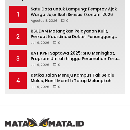
Satu Data untuk Lampung: Pemprov Ajak
1
Warga Jujur Ikuti Sensus Ekonomi 2026
Agustus 8, 2026
0
RSUDAM Matangkan Pelayanan Kulit,
2
Perkuat Koordinasi Dokter Penanggung
Jawab Pasien
Juli 9, 2026
0
RAT KPRI Saptawa 2025: SHU Meningkat,
3
Program Umrah hingga Perumahan Terus
Dikembangkan
Juli 9, 2026
0
Ketika Jalan Menuju Kampus Tak Selalu
4
Mulus, Hanif Memilih Tetap Melangkah
Juli 9, 2026
0