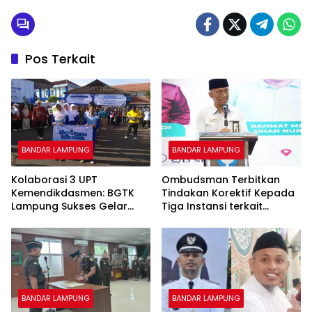
Pos Terkait
BANDAR LAMPUNG
BANDAR LAMPUNG
Kolaborasi 3 UPT
Ombudsman Terbitkan
Kemendikdasmen: BGTK
Tindakan Korektif Kepada
Lampung Sukses Gelar
Tiga Instansi terkait
Jalan Sehat Penuh
Maladministrasi
Kehangatan
Pengadaan Tanah Jalan
Tol
BANDAR LAMPUNG
BANDAR LAMPUNG