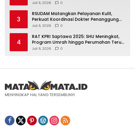
Juli 9, 2026
0
RSUDAM Matangkan Pelayanan Kulit,
3
Perkuat Koordinasi Dokter Penanggung
Jawab Pasien
Juli 9, 2026
0
RAT KPRI Saptawa 2025: SHU Meningkat,
4
Program Umrah hingga Perumahan Terus
Dikembangkan
Juli 9, 2026
0
MENYINGKAP HAL YANG TERSEMBUNYI