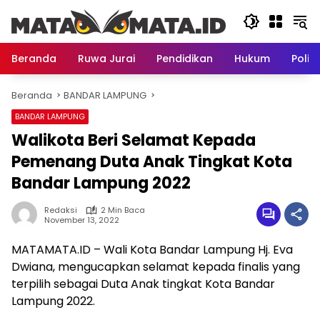
Langsung
ke
konten
Beranda
Ruwa Jurai
Pendidikan
Hukum
Politi
Beranda
BANDAR LAMPUNG
BANDAR LAMPUNG
Walikota Beri Selamat Kepada
Pemenang Duta Anak Tingkat Kota
Bandar Lampung 2022
Redaksi
2 Min Baca
November 13, 2022
MATAMATA.ID – Wali Kota Bandar Lampung Hj. Eva
Dwiana, mengucapkan selamat kepada finalis yang
terpilih sebagai Duta Anak tingkat Kota Bandar
Lampung 2022.