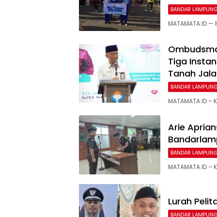
BANDAR LAMPUN
MATAMATA.ID — 
Ombudsman
Tiga Insta
Tanah Jala
BANDAR LAMPUN
MATAMATA.ID – 
Arie Aprian
Bandarlam
BANDAR LAMPUN
MATAMATA.ID – 
Lurah Peli
BANDAR LAMPUN