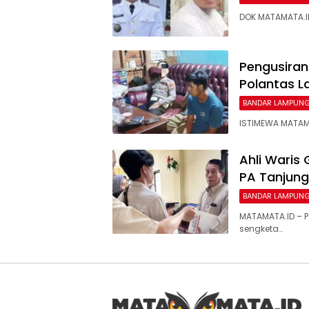
DOK MATAMATA.ID 
Pengusira
Polantas L
BANDAR LAMPUN
ISTIMEWA MATAMAT
Ahli Waris
PA Tanjung
BANDAR LAMPUN
MATAMATA.ID – 
sengketa…