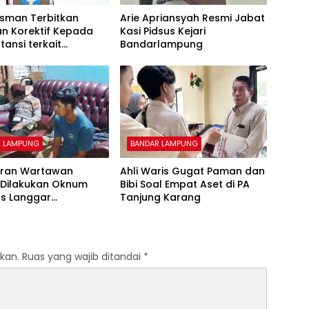
man Terbitkan
Arie Apriansyah Resmi Jabat
an Korektif Kepada
Kasi Pidsus Kejari
tansi terkait
Bandarlampung
inistrasi Pengadaan
alan Tol
R LAMPUNG
BANDAR LAMPUNG
iran Wartawan
Ahli Waris Gugat Paman dan
 Dilakukan Oknum
Bibi Soal Empat Aset di PA
as Langgar
Tanjung Karang
san Pers
kan.
Ruas yang wajib ditandai
*