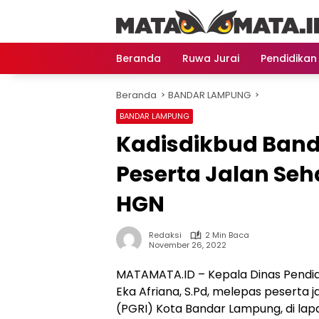
Langsung
ke
konten
Beranda
Ruwa Jurai
Pendidikan
Beranda
BANDAR LAMPUNG
BANDAR LAMPUNG
Kadisdikbud Ban
Peserta Jalan Seh
HGN
Redaksi
2 Min Baca
November 26, 2022
MATAMATA.ID – Kepala Dinas Pendid
Eka Afriana, S.Pd, melepas peserta 
(PGRI) Kota Bandar Lampung, di lapa