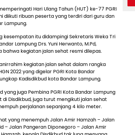
 memperingati Hari Ulang Tahun (HUT) ke-77 PGRI
i diikuti ribuan peserta yang terdiri dari guru dan
ar Lampung.
g kesempatan itu didampingi Sekretaris Weka Tri
andar Lampung Drs. Yuni Herwanto, M.Pd,
bahwa kegiatan jalan sehat resmi dilepas.
nirrahim kegiatan jalan sehat dalam rangka
GN 2022 yang digelar PGRI Kota Bandar
” ungkap Kadisdikbud kota Bandar Lampung.
ud yang juga Pembina PGRI Kota Bandar Lampung
i Disdikbud, juga turut mengikuti jalan sehat
empuh perjalanan sepanjang 4 kilo meter.
 sehat yang menempuh Jalan Amir Hamzah – Jalan
aid – Jalan Pangeran Diponegoro – Jalan Amir
 Hamzah, kepala Disdikbud tak lupa menyapa