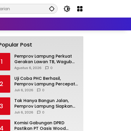
Popular Post
Pemprov Lampung Perkuat
1
Gerakan Lawan TB, Wagub
Jihan Dorong Penemuan
Agustus 6, 2026
0
Kasus Lebih Cepat dan
Tuntas
Uji Coba PHC Berhasil,
2
Pemprov Lampung Percepat
Inovasi untuk Petani
Juli 6, 2026
0
Tak Hanya Bangun Jalan,
3
Pemprov Lampung Siapkan
SDM dan Lapangan Kerja
Juli 6, 2026
0
untuk Jabung
Komisi Gabungan DPRD
4
Pastikan PT Oasis Wood