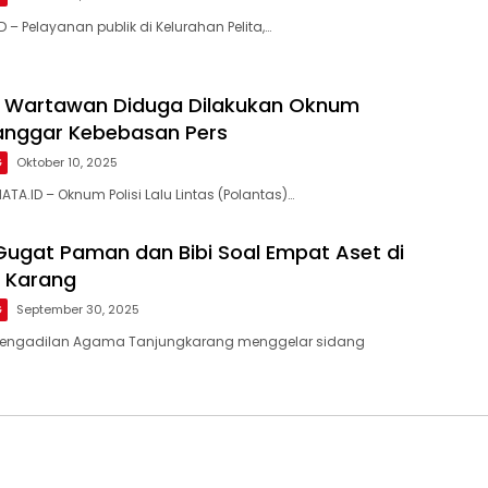
– Pelayanan publik di Kelurahan Pelita,…
n Wartawan Diduga Dilakukan Oknum
anggar Kebebasan Pers
G
Oktober 10, 2025
A.ID – Oknum Polisi Lalu Lintas (Polantas)…
 Gugat Paman dan Bibi Soal Empat Aset di
 Karang
G
September 30, 2025
Pengadilan Agama Tanjungkarang menggelar sidang