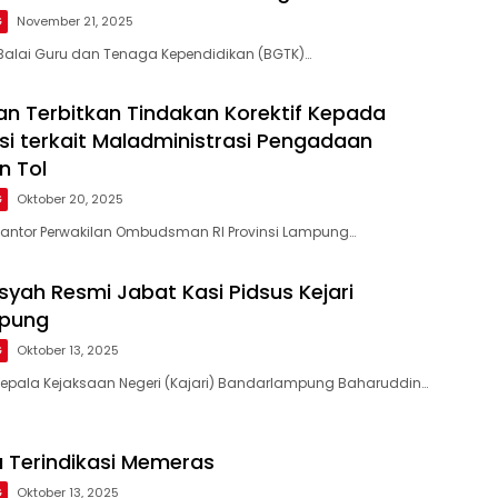
G
November 21, 2025
Balai Guru dan Tenaga Kependidikan (BGTK)…
 Terbitkan Tindakan Korektif Kepada
nsi terkait Maladministrasi Pengadaan
n Tol
G
Oktober 20, 2025
Kantor Perwakilan Ombudsman RI Provinsi Lampung…
syah Resmi Jabat Kasi Pidsus Kejari
pung
G
Oktober 13, 2025
Kepala Kejaksaan Negeri (Kajari) Bandarlampung Baharuddin…
ta Terindikasi Memeras
G
Oktober 13, 2025