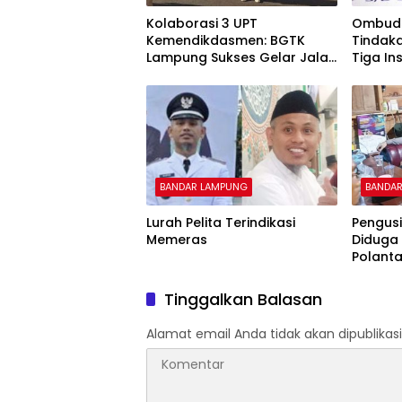
Kolaborasi 3 UPT
Ombuds
Kemendikdasmen: BGTK
Tindak
Lampung Sukses Gelar Jalan
Tiga Ins
Sehat Penuh Kehangatan
Maladm
Tanah J
BANDAR LAMPUNG
BANDA
Lurah Pelita Terindikasi
Pengus
Memeras
Diduga
Polant
Kebeba
Tinggalkan Balasan
Alamat email Anda tidak akan dipublikasi