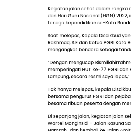
Kegiatan jalan sehat dalam rangka
dan Hari Guru Nasional (HGN) 2022, in
tenaga kependidikan se-Kota Band
Saat melepas, Kepala Disdikbud yan
Rakhmad, S.E dan Ketua PGRI Kota B
mengangkat bendera sebagai tanda 
“Dengan mengucap Bismillahirrahma
memperingati HUT ke-77 PGRI dan H
Lampung, secara resmi saya lepas,
Tak hanya melepas, kepala Disdikb
bersama pengurus PGRI dan pejabat d
besama ribuan peserta dengan men
Di sepanjang jalan, kegiatan jalan
Wortel Monginsidi – Jalan Rasuna S
Hamzah, dan kembali ke Jalan Amir