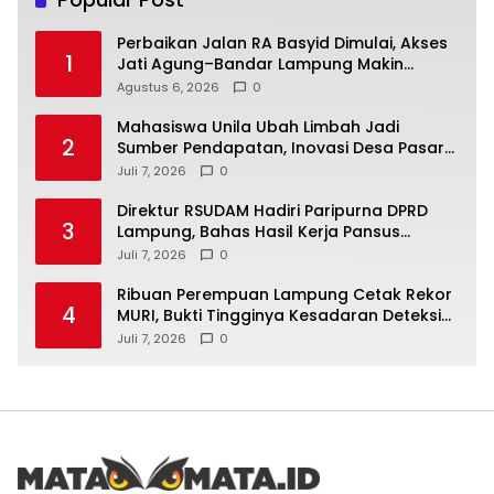
Perbaikan Jalan RA Basyid Dimulai, Akses
1
Jati Agung–Bandar Lampung Makin
Lancar
Agustus 6, 2026
0
Mahasiswa Unila Ubah Limbah Jadi
2
Sumber Pendapatan, Inovasi Desa Pasar
Krui Raih Pengakuan Nasional
Juli 7, 2026
0
Direktur RSUDAM Hadiri Paripurna DPRD
3
Lampung, Bahas Hasil Kerja Pansus
Laporan Keuangan 2025
Juli 7, 2026
0
Ribuan Perempuan Lampung Cetak Rekor
4
MURI, Bukti Tingginya Kesadaran Deteksi
Dini Kanker Serviks
Juli 7, 2026
0