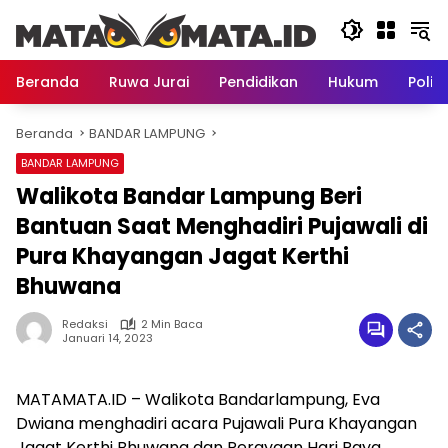
Langsung
ke
konten
Beranda
Ruwa Jurai
Pendidikan
Hukum
Politi
Beranda
BANDAR LAMPUNG
BANDAR LAMPUNG
Walikota Bandar Lampung Beri
Bantuan Saat Menghadiri Pujawali di
Pura Khayangan Jagat Kerthi
Bhuwana
Redaksi
2 Min Baca
Januari 14, 2023
MATAMATA.ID – Walikota Bandarlampung, Eva
Dwiana menghadiri acara Pujawali Pura Khayangan
Jagat Kerthi Bhuwana dan Perayaan Hari Raya