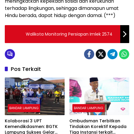
meningkatkan kepekaan sosial dan kerukunan
terhadap lingkungan, sehingga dimanapun umat
Hindu berada, dapat hidup dengan damai. (***)
Walikota Monitoring Persiapan Imlek 2574
Pos Terkait
BANDAR LAMPUNG
BANDAR LAMPUNG
Kolaborasi 3 UPT
Ombudsman Terbitkan
Kemendikdasmen: BGTK
Tindakan Korektif Kepada
Lampung Sukses Gelar
Tiga Instansi terkait