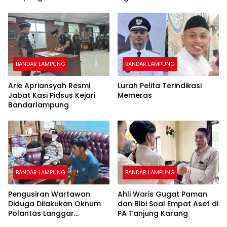
Jalan Sehat Penuh
Maladministrasi
Kehangatan
Pengadaan Tanah Jalan
Tol
BANDAR LAMPUNG
BANDAR LAMPUNG
Arie Apriansyah Resmi
Lurah Pelita Terindikasi
Jabat Kasi Pidsus Kejari
Memeras
Bandarlampung
BANDAR LAMPUNG
BANDAR LAMPUNG
Pengusiran Wartawan
Ahli Waris Gugat Paman
Diduga Dilakukan Oknum
dan Bibi Soal Empat Aset di
Polantas Langgar
PA Tanjung Karang
Kebebasan Pers