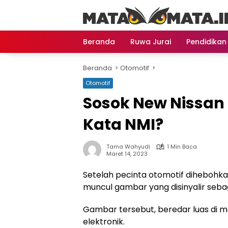
Langsung
ke
konten
Beranda
Ruwa Jurai
Pendidikan
Beranda
Otomotif
Otomotif
Sosok New Nissan 
Kata NMI?
Tama Wahyudi
1 Min Baca
Maret 14, 2023
Setelah pecinta otomotif dihebohka
muncul gambar yang disinyalir sebaga
Gambar tersebut, beredar luas di me
elektronik.