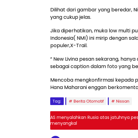
Dilihat dari gambar yang beredar, N
yang cukup jelas.
Jika diperhatikan, muka low multi p
Indonesia( NMI) ini mirip dengan sa
populer,X-Trail.
“ New Livina pesan sekarang, hanya d
sebagai caption dalam foto yang be
Mencoba mengkonfirmasi kepada pi
Hana Maharani enggan berkomentar 
Tag:
Berita Otomotif
Nissan
AS menyalahkan Rusia atas jatuhnya pes
menyangkal