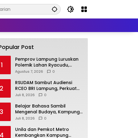
Popular Post
Pemprov Lampung Luruskan
1
Polemik Lahan Ryacudu,
Tegaskan Tanah yang
Agustus 7, 2026
0
Dipersoalkan Bukan Aset
Provinsi
RSUDAM Sambut Audiensi
2
RCEO BRI Lampung, Perkuat
Kolaborasi untuk
Juli 8, 2026
0
Pengembangan Layanan dan
SDM
Belajar Bahasa Sambil
3
Mengenal Budaya, Kampung
Prancis Metro Diminati
Juli 8, 2026
0
Masyarakat
Unila dan Pemkot Metro
4
Kembangkan Kampung