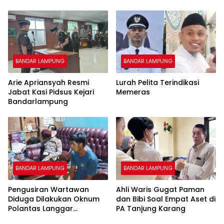
Jalan Sehat Penuh
Maladministrasi
Kehangatan
Pengadaan Tanah Jalan
Tol
BANDAR LAMPUNG
BANDAR LAMPUNG
Arie Apriansyah Resmi
Lurah Pelita Terindikasi
Jabat Kasi Pidsus Kejari
Memeras
Bandarlampung
BANDAR LAMPUNG
BANDAR LAMPUNG
Pengusiran Wartawan
Ahli Waris Gugat Paman
Diduga Dilakukan Oknum
dan Bibi Soal Empat Aset di
Polantas Langgar
PA Tanjung Karang
Kebebasan Pers