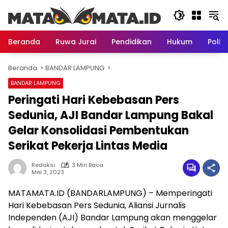
Langsung
ke
konten
Beranda
Ruwa Jurai
Pendidikan
Hukum
Politi
Beranda
BANDAR LAMPUNG
BANDAR LAMPUNG
Peringati Hari Kebebasan Pers
Sedunia, AJI Bandar Lampung Bakal
Gelar Konsolidasi Pembentukan
Serikat Pekerja Lintas Media
Redaksi
3 Min Baca
Mei 3, 2023
MATAMATA.ID (BANDARLAMPUNG) – Memperingati
Hari Kebebasan Pers Sedunia, Aliansi Jurnalis
Independen (AJI) Bandar Lampung akan menggelar