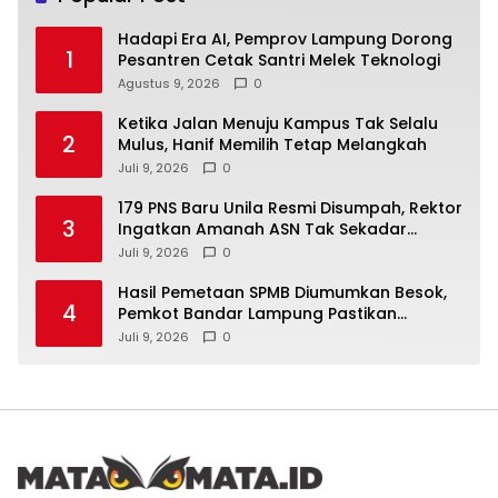
Hadapi Era AI, Pemprov Lampung Dorong
1
Pesantren Cetak Santri Melek Teknologi
Agustus 9, 2026
0
Ketika Jalan Menuju Kampus Tak Selalu
2
Mulus, Hanif Memilih Tetap Melangkah
Juli 9, 2026
0
179 PNS Baru Unila Resmi Disumpah, Rektor
3
Ingatkan Amanah ASN Tak Sekadar
Formalitas
Juli 9, 2026
0
Hasil Pemetaan SPMB Diumumkan Besok,
4
Pemkot Bandar Lampung Pastikan
Sekolah Negeri Gratis
Juli 9, 2026
0