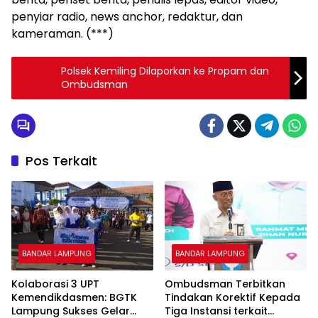
penyiar radio, news anchor, redaktur, dan
kameraman. (***)
Polsek Kemiling Dilaporkan ke Propam dan
Ombudsman
Pos Terkait
BANDAR LAMPUNG
BANDAR LAMPUNG
Kolaborasi 3 UPT
Ombudsman Terbitkan
Kemendikdasmen: BGTK
Tindakan Korektif Kepada
Lampung Sukses Gelar
Tiga Instansi terkait