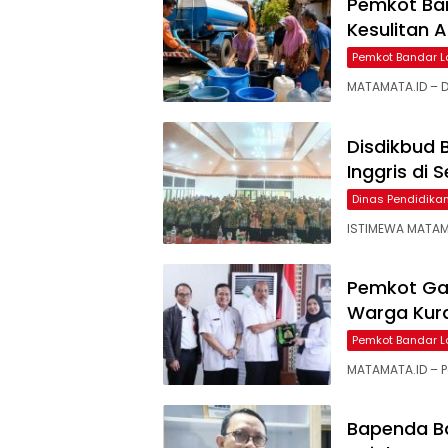
Pemkot Ba
Kesulitan A
Pemkot Bandar 
MATAMATA.ID – D
Disdikbud
Inggris di 
Dinas Pendidik
ISTIMEWA MATAM
Pemkot Ga
Warga Kura
Pemkot Bandar 
MATAMATA.ID – 
Bapenda B