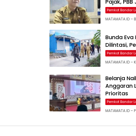
Pajak, PBB
Pemkot Bandar 
MATAMATA.ID – 
Bunda Eva 
Dilintasi, 
Pemkot Bandar 
MATAMATA.ID – 
Belanja Na
Anggaran 
Prioritas
Pemkot Bandar 
MATAMATA.ID – 