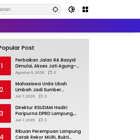
Popular Post
Perbaikan Jalan RA Basyid
1
Dimulai, Akses Jati Agung–
Bandar Lampung Makin
Agustus 6, 2026
0
Lancar
Mahasiswa Unila Ubah
2
Limbah Jadi Sumber
Pendapatan, Inovasi Desa
Juli 7, 2026
0
Pasar Krui Raih Pengakuan
Nasional
Direktur RSUDAM Hadiri
3
Paripurna DPRD Lampung,
Bahas Hasil Kerja Pansus
Juli 7, 2026
0
Laporan Keuangan 2025
Ribuan Perempuan Lampung
4
Cetak Rekor MURI, Bukti