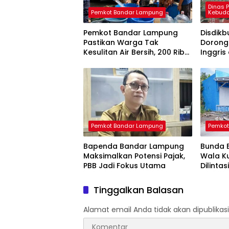
Dinas 
Pemkot Bandar Lampung
Kebud
Pemkot Bandar Lampung
Disdik
Pastikan Warga Tak
Dorong
Kesulitan Air Bersih, 200 Ribu
Inggris
Liter Sudah Disalurkan
Apresia
Pemkot Bandar Lampung
Pemkot
Bapenda Bandar Lampung
Bunda E
Maksimalkan Potensi Pajak,
Wala Ku
PBB Jadi Fokus Utama
Dilinta
Infrast
Tinggalkan Balasan
Alamat email Anda tidak akan dipublikasi