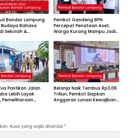
Pendidikan dan
ayaan Bandar Lampung
Pemkot Bandar Lampung
bud Bandar Lampung
Pemkot Gandeng BPN
 Budaya Bahasa
Percepat Penataan Aset,
 di Sekolah &
Warga Kurang Mampu Jadi
si GTK Berprestasi
Prioritas Sertifikasi Tanah
 Bandar Lampung
Pemkot Bandar Lampung
va Pastikan Jalan
Belanja Naik Tembus Rp3,06
ba Lebih Layak
Triliun, Pemkot Siapkan
si, Pemeliharaan
Anggaran Lunasi Kewajiban
ruktur Terus Dikebut
dan Tambah Program
Prioritas
kan.
Ruas yang wajib ditandai
*