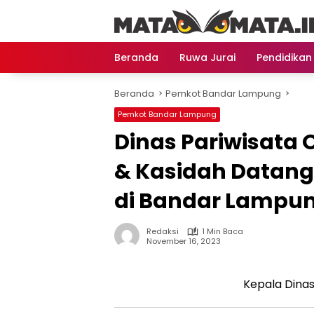
Langsung
ke
konten
Beranda
Ruwa Jurai
Pendidikan
Beranda
Pemkot Bandar Lampung
Pemkot Bandar Lampung
Dinas Pariwisata 
& Kasidah Datan
di Bandar Lampu
Redaksi
1 Min Baca
November 16, 2023
Kepala Dinas