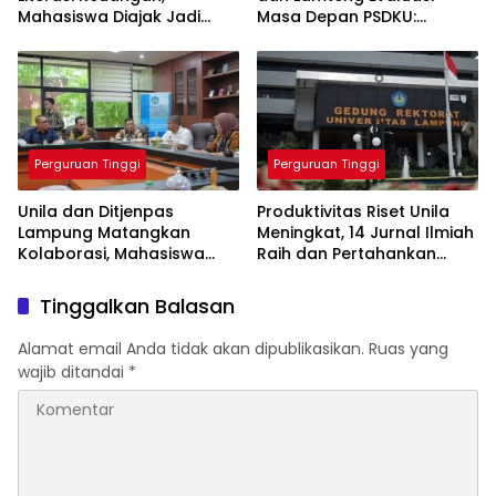
Mahasiswa Diajak Jadi
Masa Depan PSDKU:
Generasi Melek Finansial
Targetkan Jadi Model
Kampus Daerah
Perguruan Tinggi
Perguruan Tinggi
Unila dan Ditjenpas
Produktivitas Riset Unila
Lampung Matangkan
Meningkat, 14 Jurnal Ilmiah
Kolaborasi, Mahasiswa
Raih dan Pertahankan
Berpeluang Magang di
Akreditasi Nasional
Lapas
Tinggalkan Balasan
Alamat email Anda tidak akan dipublikasikan.
Ruas yang
wajib ditandai
*