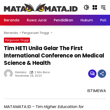
Langsung
ke
konten
Beranda
Ruwa Jurai
Pendidikan
Hukum
Politi
Beranda
Perguruan Tinggi
Perguruan Tinggi
Tim HETI Unila Gelar The First
International Conference on Medical
Science & Health
Redaksi
2 Min Baca
November 28, 2023
ISTIMEWA
MATAMATA.ID – Tim
Higher Education for