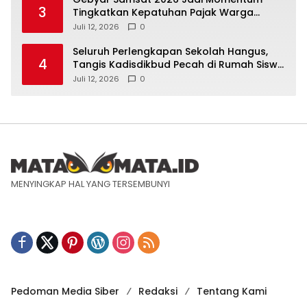
3
Tingkatkan Kepatuhan Pajak Warga
Lampung
Juli 12, 2026
0
Seluruh Perlengkapan Sekolah Hangus,
4
Tangis Kadisdikbud Pecah di Rumah Siswa
SMPN 22 Ludes Terbakar
Juli 12, 2026
0
MENYINGKAP HAL YANG TERSEMBUNYI
Pedoman Media Siber
Redaksi
Tentang Kami