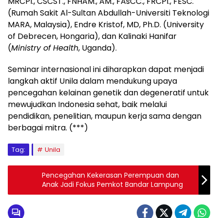
MRCPI., CSCST., FNHAM., AM., FAsCC., FRCPI., FESC.
(Rumah Sakit Al-Sultan Abdullah-Universiti Teknologi
MARA, Malaysia), Endre Kristof, MD, Ph.D. (University
of Debrecen, Hongaria), dan Kalinaki Hanifar
(
Ministry of Health
, Uganda).
Seminar internasional ini diharapkan dapat menjadi
langkah aktif Unila dalam mendukung upaya
pencegahan kelainan genetik dan degeneratif untuk
mewujudkan Indonesia sehat, baik melalui
pendidikan, penelitian, maupun kerja sama dengan
berbagai mitra. (***)
Tag:
Unila
Pencegahan Kekerasan Perempuan dan
Anak Jadi Fokus Pemkot Bandar Lampung