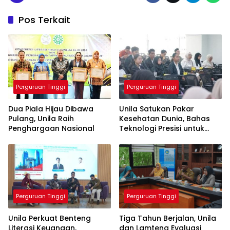
Pos Terkait
Perguruan Tinggi
Perguruan Tinggi
Dua Piala Hijau Dibawa
Unila Satukan Pakar
Pulang, Unila Raih
Kesehatan Dunia, Bahas
Penghargaan Nasional
Teknologi Presisi untuk
Masa Depan Layanan
Medis
Perguruan Tinggi
Perguruan Tinggi
Unila Perkuat Benteng
Tiga Tahun Berjalan, Unila
Literasi Keuangan,
dan Lamteng Evaluasi