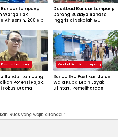
 Bandar Lampung
Disdikbud Bandar Lampung
an Warga Tak
Dorong Budaya Bahasa
n Air Bersih, 200 Ribu
Inggris di Sekolah &
udah Disalurkan
Apresiasi GTK Berprestasi
 Bandar Lampung
Pemkot Bandar Lampung
a Bandar Lampung
Bunda Eva Pastikan Jalan
lkan Potensi Pajak,
Wala Kuba Lebih Layak
di Fokus Utama
Dilintasi, Pemeliharaan
Infrastruktur Terus Dikebut
kan.
Ruas yang wajib ditandai
*