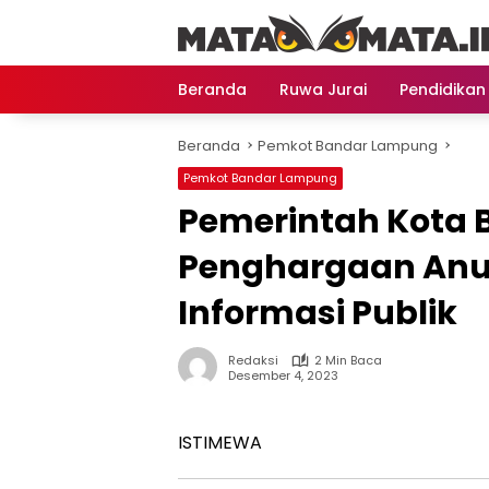
Langsung
ke
konten
Beranda
Ruwa Jurai
Pendidikan
Beranda
Pemkot Bandar Lampung
Pemkot Bandar Lampung
Pemerintah Kota 
Penghargaan Anu
Informasi Publik
Redaksi
2 Min Baca
Desember 4, 2023
ISTIMEWA