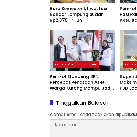
Baru Semester I, Investasi
Pemkot
Bandar Lampung Sudah
Pastik
Rp2,378 Triliun
Kesulita
Liter S
Pemkot Bandar Lampung
Pemkot
Pemkot Gandeng BPN
Bapend
Percepat Penataan Aset,
Maksima
Warga Kurang Mampu Jadi
PBB Ja
Prioritas Sertifikasi Tanah
Tinggalkan Balasan
Alamat email Anda tidak akan dipublikasi