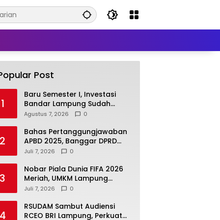
Popular Post
Baru Semester I, Investasi
1
Bandar Lampung Sudah
Rp2,378 Triliun
Agustus 7, 2026
0
Bahas Pertanggungjawaban
2
APBD 2025, Banggar DPRD
Lamsel Minta Program UMKM
Juli 7, 2026
0
Lebih Tepat Sasaran
Nobar Piala Dunia FIFA 2026
3
Meriah, UMKM Lampung
Selatan Kebanjiran Pembeli
Juli 7, 2026
0
RSUDAM Sambut Audiensi
4
RCEO BRI Lampung, Perkuat