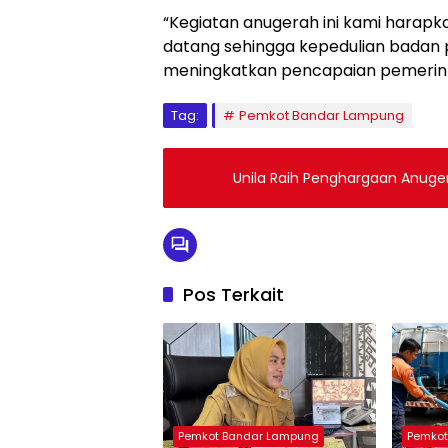
“Kegiatan anugerah ini kami harapk
datang sehingga kepedulian badan
meningkatkan pencapaian pemerinta
Tag:
Pemkot Bandar Lampung
Unila Raih Penghargaan Anuger
Pos Terkait
Pemkot Bandar Lampung
Pemkot