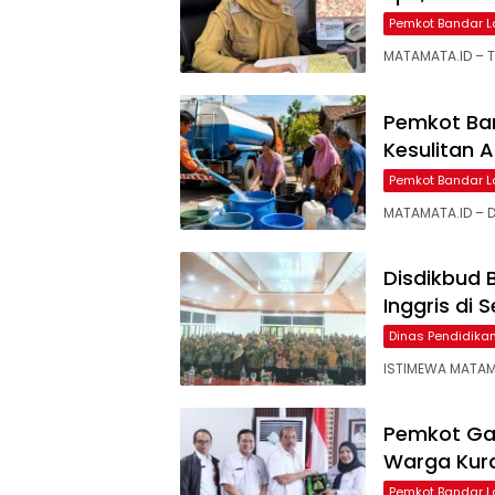
Pemkot Bandar 
MATAMATA.ID – T
Pemkot Ba
Kesulitan A
Pemkot Bandar 
MATAMATA.ID – D
Disdikbud
Inggris di 
Dinas Pendidik
ISTIMEWA MATAM
Pemkot Ga
Warga Kura
Pemkot Bandar 