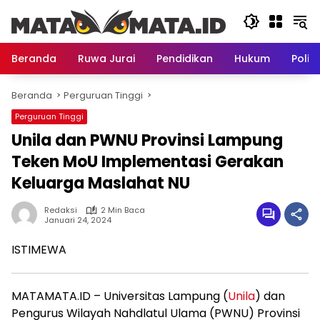
Langsung
ke
konten
Beranda
Ruwa Jurai
Pendidikan
Hukum
Politi
Beranda
Perguruan Tinggi
Perguruan Tinggi
Unila dan PWNU Provinsi Lampung
Teken MoU Implementasi Gerakan
Keluarga Maslahat NU
Redaksi
2 Min Baca
Januari 24, 2024
ISTIMEWA
MATAMATA.ID – Universitas Lampung (
Unila
) dan
Pengurus Wilayah Nahdlatul Ulama (PWNU) Provinsi