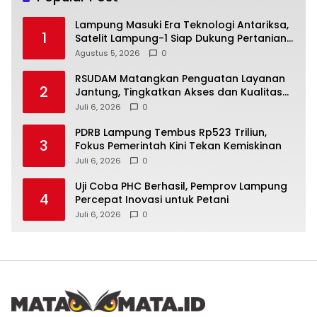
Lampung Masuki Era Teknologi Antariksa,
1
Satelit Lampung-1 Siap Dukung Pertanian
Berbasis AI
Agustus 5, 2026
0
RSUDAM Matangkan Penguatan Layanan
2
Jantung, Tingkatkan Akses dan Kualitas
Pelayanan Pasien
Juli 6, 2026
0
PDRB Lampung Tembus Rp523 Triliun,
3
Fokus Pemerintah Kini Tekan Kemiskinan
Juli 6, 2026
0
Uji Coba PHC Berhasil, Pemprov Lampung
4
Percepat Inovasi untuk Petani
Juli 6, 2026
0