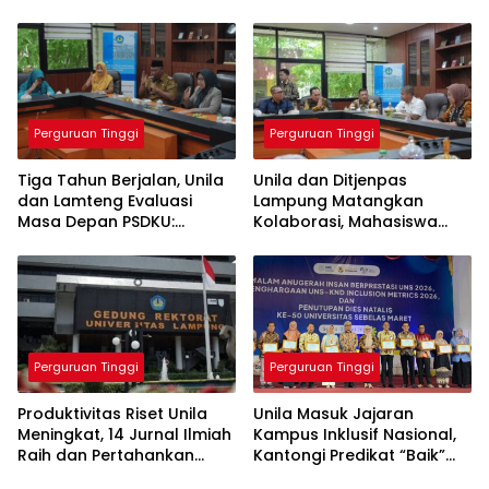
Masa Depan Layanan
Generasi Melek Finansial
Medis
Perguruan Tinggi
Perguruan Tinggi
Tiga Tahun Berjalan, Unila
Unila dan Ditjenpas
dan Lamteng Evaluasi
Lampung Matangkan
Masa Depan PSDKU:
Kolaborasi, Mahasiswa
Targetkan Jadi Model
Berpeluang Magang di
Kampus Daerah
Lapas
Perguruan Tinggi
Perguruan Tinggi
Produktivitas Riset Unila
Unila Masuk Jajaran
Meningkat, 14 Jurnal Ilmiah
Kampus Inklusif Nasional,
Raih dan Pertahankan
Kantongi Predikat “Baik”
Akreditasi Nasional
dari UNS-KND 2026