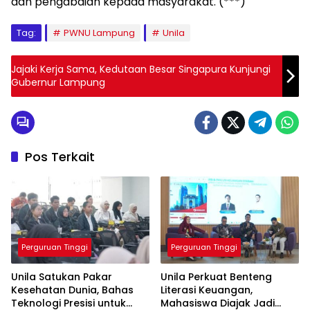
dan pengabdian kepada masyarakat. (***)
Tag:
PWNU Lampung
Unila
Jajaki Kerja Sama, Kedutaan Besar Singapura Kunjungi
Gubernur Lampung
Pos Terkait
Perguruan Tinggi
Perguruan Tinggi
Unila Satukan Pakar
Unila Perkuat Benteng
Kesehatan Dunia, Bahas
Literasi Keuangan,
Teknologi Presisi untuk
Mahasiswa Diajak Jadi