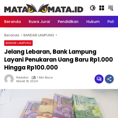
Langsung
ke
konten
Beranda
Ruwa Jurai
Pendidikan
Hukum
Politi
Beranda
BANDAR LAMPUNG
BANDAR LAMPUNG
Jelang Lebaran, Bank Lampung
Layani Penukaran Uang Baru Rp1.000
Hingga Rp100.000
Redaksi
1 Min Baca
Maret 18, 2024