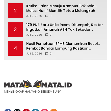
Ketika Jalan Menuju Kampus Tak Selalu
2
Mulus, Hanif Memilih Tetap Melangkah
Juli 9, 2026
0
179 PNS Baru Unila Resmi Disumpah, Rektor
3
Ingatkan Amanah ASN Tak Sekadar
Formalitas
Juli 9, 2026
0
Hasil Pemetaan SPMB Diumumkan Besok,
4
Pemkot Bandar Lampung Pastikan
Sekolah Negeri Gratis
Juli 9, 2026
0
MENYINGKAP HAL YANG TERSEMBUNYI