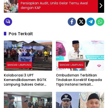
Persiapkan Audit, Unila Gelar Temu Awal
dengan KAP
Pos Terkait
BANDAR LAMPUNG
BANDAR LAMPUNG
Kolaborasi 3 UPT
Ombudsman Terbitkan
Kemendikdasmen: BGTK
Tindakan Korektif Kepada
Lampung Sukses Gelar
Tiga Instansi terkait
Jalan Sehat Penuh
Maladministrasi
Kehangatan
Pengadaan Tanah Jalan
Tol