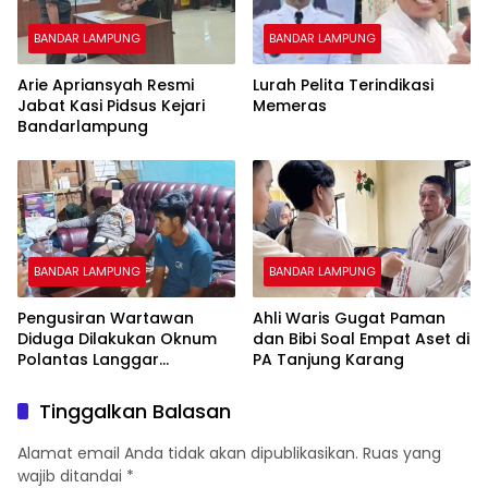
BANDAR LAMPUNG
BANDAR LAMPUNG
Arie Apriansyah Resmi
Lurah Pelita Terindikasi
Jabat Kasi Pidsus Kejari
Memeras
Bandarlampung
BANDAR LAMPUNG
BANDAR LAMPUNG
Pengusiran Wartawan
Ahli Waris Gugat Paman
Diduga Dilakukan Oknum
dan Bibi Soal Empat Aset di
Polantas Langgar
PA Tanjung Karang
Kebebasan Pers
Tinggalkan Balasan
Alamat email Anda tidak akan dipublikasikan.
Ruas yang
wajib ditandai
*