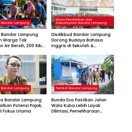
Dinas Pendidikan dan
 Bandar Lampung
Kebudayaan Bandar Lampung
 Bandar Lampung
Disdikbud Bandar Lampung
an Warga Tak
Dorong Budaya Bahasa
n Air Bersih, 200 Ribu
Inggris di Sekolah &
udah Disalurkan
Apresiasi GTK Berprestasi
 Bandar Lampung
Pemkot Bandar Lampung
a Bandar Lampung
Bunda Eva Pastikan Jalan
lkan Potensi Pajak,
Wala Kuba Lebih Layak
di Fokus Utama
Dilintasi, Pemeliharaan
Infrastruktur Terus Dikebut