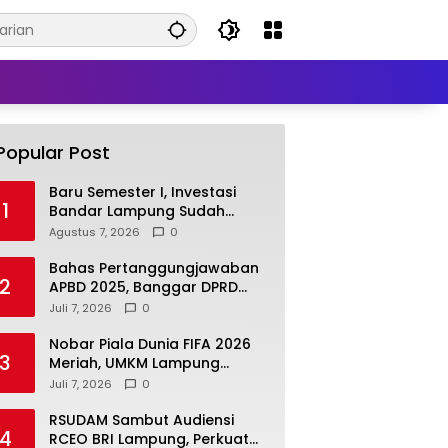
Popular Post
Baru Semester I, Investasi
1
Bandar Lampung Sudah
Rp2,378 Triliun
Agustus 7, 2026
0
Bahas Pertanggungjawaban
2
APBD 2025, Banggar DPRD
Lamsel Minta Program UMKM
Juli 7, 2026
0
Lebih Tepat Sasaran
Nobar Piala Dunia FIFA 2026
3
Meriah, UMKM Lampung
Selatan Kebanjiran Pembeli
Juli 7, 2026
0
RSUDAM Sambut Audiensi
4
RCEO BRI Lampung, Perkuat