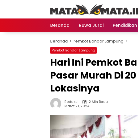
Langsung
ke
konten
Beranda
Ruwa Jurai
Pendidikan
Beranda
Pemkot Bandar Lampung
Pemkot Bandar Lampung
Hari Ini Pemkot 
Pasar Murah Di 2
Lokasinya
Redaksi
2 Min Baca
Maret 21, 2024