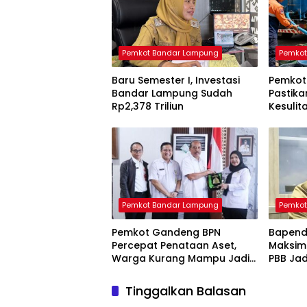
Pemkot Bandar Lampung
Pemkot
Baru Semester I, Investasi
Pemkot
Bandar Lampung Sudah
Pastik
Rp2,378 Triliun
Kesulita
Liter S
Pemkot Bandar Lampung
Pemkot
Pemkot Gandeng BPN
Bapend
Percepat Penataan Aset,
Maksima
Warga Kurang Mampu Jadi
PBB Ja
Prioritas Sertifikasi Tanah
Tinggalkan Balasan