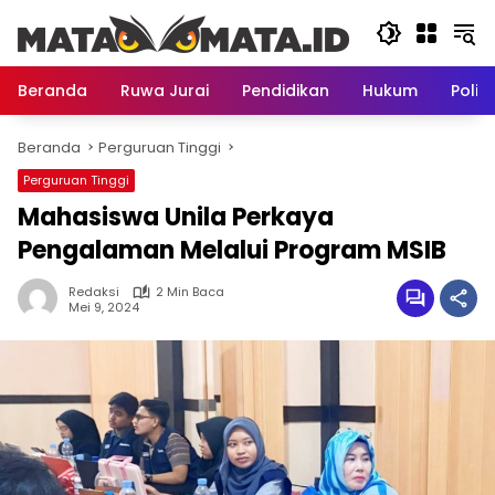
Langsung
ke
konten
Beranda
Ruwa Jurai
Pendidikan
Hukum
Politi
Beranda
Perguruan Tinggi
Perguruan Tinggi
Mahasiswa Unila Perkaya
Pengalaman Melalui Program MSIB
Redaksi
2 Min Baca
Mei 9, 2024