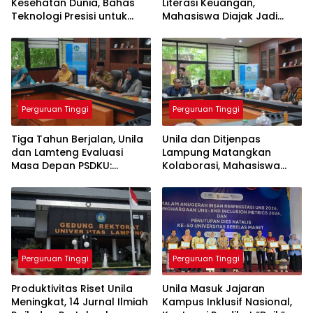
Kesehatan Dunia, Bahas
Literasi Keuangan,
Teknologi Presisi untuk
Mahasiswa Diajak Jadi
Masa Depan Layanan
Generasi Melek Finansial
Medis
Perguruan Tinggi
Perguruan Tinggi
Tiga Tahun Berjalan, Unila
Unila dan Ditjenpas
dan Lamteng Evaluasi
Lampung Matangkan
Masa Depan PSDKU:
Kolaborasi, Mahasiswa
Targetkan Jadi Model
Berpeluang Magang di
Kampus Daerah
Lapas
Perguruan Tinggi
Perguruan Tinggi
Produktivitas Riset Unila
Unila Masuk Jajaran
Meningkat, 14 Jurnal Ilmiah
Kampus Inklusif Nasional,