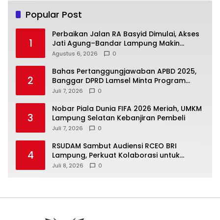
Popular Post
Perbaikan Jalan RA Basyid Dimulai, Akses
1
Jati Agung–Bandar Lampung Makin
Lancar
Agustus 6, 2026
0
Bahas Pertanggungjawaban APBD 2025,
2
Banggar DPRD Lamsel Minta Program
UMKM Lebih Tepat Sasaran
Juli 7, 2026
0
Nobar Piala Dunia FIFA 2026 Meriah, UMKM
3
Lampung Selatan Kebanjiran Pembeli
Juli 7, 2026
0
RSUDAM Sambut Audiensi RCEO BRI
4
Lampung, Perkuat Kolaborasi untuk
Pengembangan Layanan dan SDM
Juli 8, 2026
0