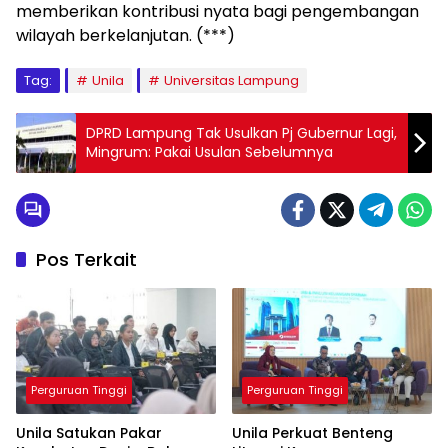
memberikan kontribusi nyata bagi pengembangan
wilayah berkelanjutan. (***)
Tag:
Unila
Universitas Lampung
DPRD Lampung Tak Usulkan Pj Gubernur Lagi,
Mingrum: Pakai Usulan Sebelumnya
Pos Terkait
Perguruan Tinggi
Perguruan Tinggi
Unila Satukan Pakar
Unila Perkuat Benteng