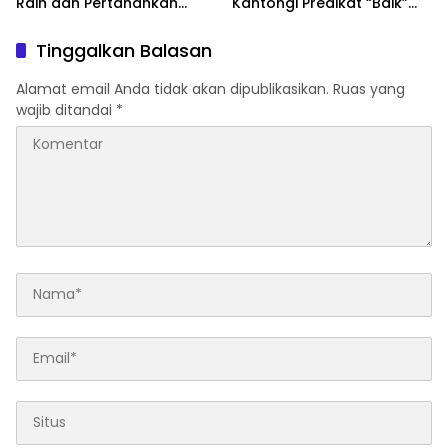
Raih dan Pertahankan
Kantongi Predikat “Baik”
Akreditasi Nasional
dari UNS-KND 2026
Tinggalkan Balasan
Alamat email Anda tidak akan dipublikasikan.
Ruas yang
wajib ditandai
*