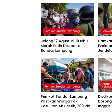
Pemkot Bandar Lampung
Pemkot
Jelang 17 Agustus, 10 Ribu
Damkar
Merah Putih Disebar di
Evakua
Bandar Lampung
Jendel
Dinas 
Pemkot Bandar Lampung
Kebud
Pemkot Bandar Lampung
Disdik
Pastikan Warga Tak
Dorong
Kesulitan Air Bersih, 200 Ribu
Inggris
Liter Sudah Disalurkan
Apresia