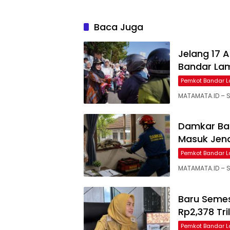
Baca Juga
Jelang 17 A
Bandar La
Pemkot Bandar 
MATAMATA.ID – 
Damkar Ba
Masuk Jen
Pemkot Bandar 
MATAMATA.ID – S
Baru Semes
Rp2,378 Tri
Pemkot Bandar 