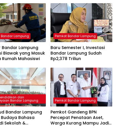
 Bandar Lampung
Pemkot Bandar Lampung
 Bandar Lampung
Baru Semester I, Investasi
si Biawak yang Masuk
Bandar Lampung Sudah
a Rumah Mahasiswi
Rp2,378 Triliun
Pendidikan dan
ayaan Bandar Lampung
Pemkot Bandar Lampung
bud Bandar Lampung
Pemkot Gandeng BPN
 Budaya Bahasa
Percepat Penataan Aset,
 di Sekolah &
Warga Kurang Mampu Jadi
si GTK Berprestasi
Prioritas Sertifikasi Tanah