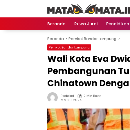
Langsung
ke
konten
Beranda
Ruwa Jurai
Pendidikan
Beranda
Pemkot Bandar Lampung
Pemkot Bandar Lampung
Wali Kota Eva Dwi
Pembangunan Tu
Chinatown Denga
Redaksi
2 Min Baca
Mei 20, 2024