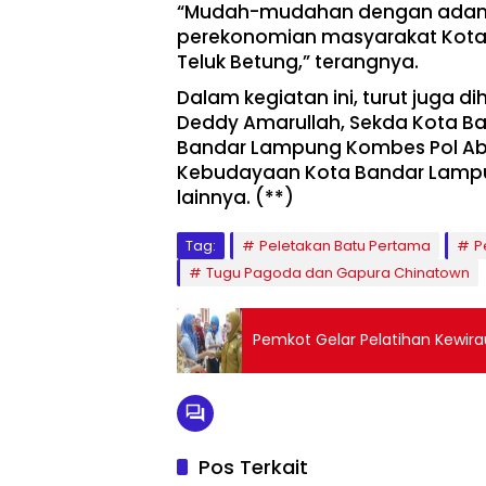
“Mudah-mudahan dengan adany
perekonomian masyarakat Kota
Teluk Betung,” terangnya.
Dalam kegiatan ini, turut juga d
Deddy Amarullah, Sekda Kota B
Bandar Lampung Kombes Pol Abd
Kebudayaan Kota Bandar Lampun
lainnya. (**)
Tag:
Peletakan Batu Pertama
P
Tugu Pagoda dan Gapura Chinatown
Pemkot Gelar Pelatihan Kewir
Pos Terkait