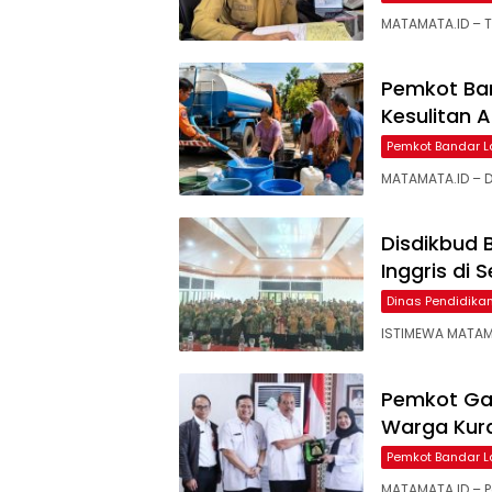
MATAMATA.ID – T
Pemkot Ba
Kesulitan A
Pemkot Bandar 
MATAMATA.ID – D
Disdikbud
Inggris di 
Dinas Pendidik
ISTIMEWA MATAM
Pemkot Ga
Warga Kura
Pemkot Bandar 
MATAMATA.ID – 