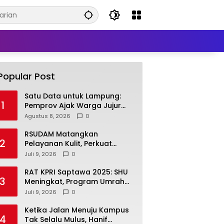
Popular Post
Satu Data untuk Lampung:
1
Pemprov Ajak Warga Jujur
Ikuti Sensus Ekonomi 2026
Agustus 8, 2026
0
RSUDAM Matangkan
2
Pelayanan Kulit, Perkuat
Koordinasi Dokter
Juli 9, 2026
0
Penanggung Jawab Pasien
RAT KPRI Saptawa 2025: SHU
3
Meningkat, Program Umrah
hingga Perumahan Terus
Juli 9, 2026
0
Dikembangkan
Ketika Jalan Menuju Kampus
4
Tak Selalu Mulus, Hanif