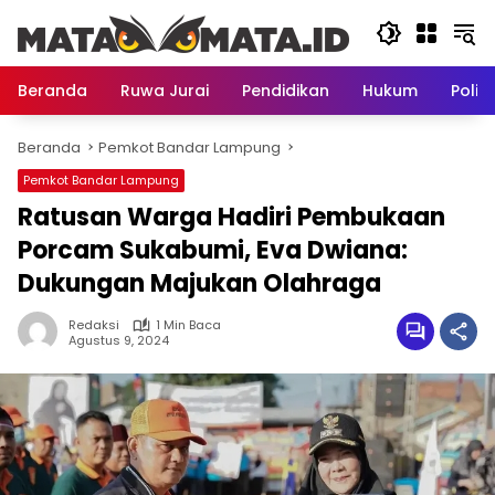
Langsung
ke
konten
Beranda
Ruwa Jurai
Pendidikan
Hukum
Politi
Beranda
Pemkot Bandar Lampung
Pemkot Bandar Lampung
Ratusan Warga Hadiri Pembukaan
Porcam Sukabumi, Eva Dwiana:
Dukungan Majukan Olahraga
Redaksi
1 Min Baca
Agustus 9, 2024