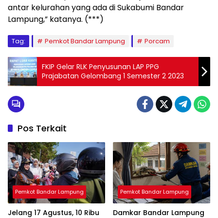
antar kelurahan yang ada di Sukabumi Bandar
Lampung,” katanya. (***)
Tag:
Pemkot Bandar Lampung
Porcam
FKIP Gelar RLK Penyusunan LAP PPG
Prajabatan Gelombang 1 Semester 2 2023
Pos Terkait
Pemkot Bandar Lampung
Pemkot Bandar Lampung
Jelang 17 Agustus, 10 Ribu
Damkar Bandar Lampung