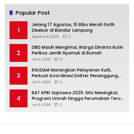
Popular Post
Jelang 17 Agustus, 10 Ribu Merah Putih
1
Disebar di Bandar Lampung
Agustus 8, 2026
0
DBD Masih Mengintai, Warga Diminta Rutin
2
Periksa Jentik Nyamuk di Rumah
Juli 9, 2026
0
RSUDAM Matangkan Pelayanan Kulit,
3
Perkuat Koordinasi Dokter Penanggung
Jawab Pasien
Juli 9, 2026
0
RAT KPRI Saptawa 2025: SHU Meningkat,
4
Program Umrah hingga Perumahan Terus
Dikembangkan
Juli 9, 2026
0