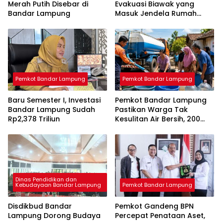
Merah Putih Disebar di
Evakuasi Biawak yang
Bandar Lampung
Masuk Jendela Rumah
Mahasiswi
Pemkot Bandar Lampung
Pemkot Bandar Lampung
Baru Semester I, Investasi
Pemkot Bandar Lampung
Bandar Lampung Sudah
Pastikan Warga Tak
Rp2,378 Triliun
Kesulitan Air Bersih, 200
Ribu Liter Sudah Disalurkan
Dinas Pendidikan dan
Kebudayaan Bandar Lampung
Pemkot Bandar Lampung
Disdikbud Bandar
Pemkot Gandeng BPN
Lampung Dorong Budaya
Percepat Penataan Aset,