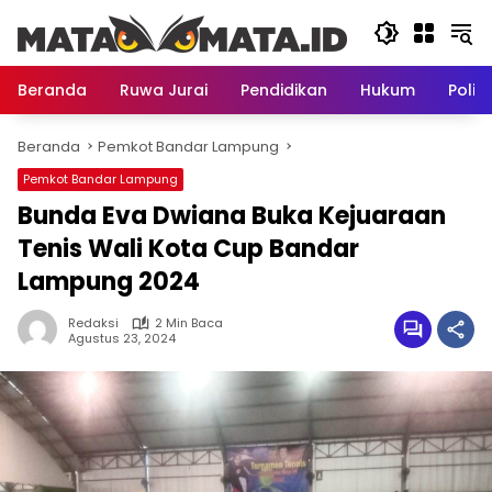
Langsung
ke
konten
Beranda
Ruwa Jurai
Pendidikan
Hukum
Politi
Beranda
Pemkot Bandar Lampung
Pemkot Bandar Lampung
Bunda Eva Dwiana Buka Kejuaraan
Tenis Wali Kota Cup Bandar
Lampung 2024
Redaksi
2 Min Baca
Agustus 23, 2024