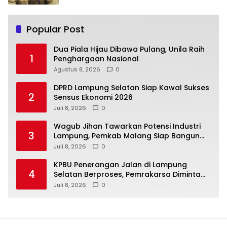
Popular Post
Dua Piala Hijau Dibawa Pulang, Unila Raih
1
Penghargaan Nasional
Agustus 8, 2026
0
DPRD Lampung Selatan Siap Kawal Sukses
2
Sensus Ekonomi 2026
Juli 8, 2026
0
Wagub Jihan Tawarkan Potensi Industri
3
Lampung, Pemkab Malang Siap Bangun
Sinergi
Juli 8, 2026
0
KPBU Penerangan Jalan di Lampung
4
Selatan Berproses, Pemrakarsa Diminta
Susun FS
Juli 8, 2026
0