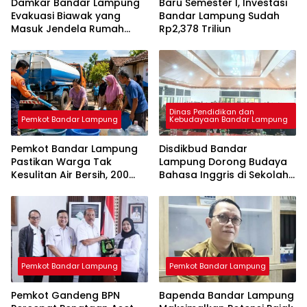
Damkar Bandar Lampung
Baru Semester I, Investasi
Evakuasi Biawak yang
Bandar Lampung Sudah
Masuk Jendela Rumah
Rp2,378 Triliun
Mahasiswi
Dinas Pendidikan dan
Pemkot Bandar Lampung
Kebudayaan Bandar Lampung
Pemkot Bandar Lampung
Disdikbud Bandar
Pastikan Warga Tak
Lampung Dorong Budaya
Kesulitan Air Bersih, 200
Bahasa Inggris di Sekolah
Ribu Liter Sudah Disalurkan
& Apresiasi GTK
Berprestasi
Pemkot Bandar Lampung
Pemkot Bandar Lampung
Pemkot Gandeng BPN
Bapenda Bandar Lampung