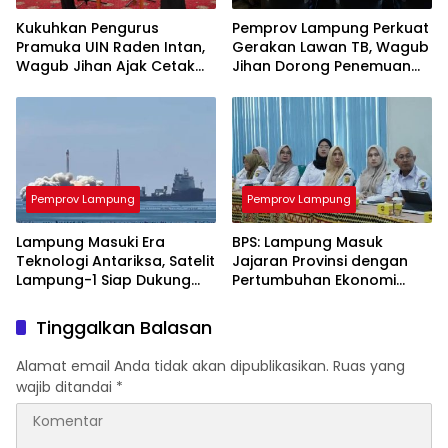
Kukuhkan Pengurus
Pemprov Lampung Perkuat
Pramuka UIN Raden Intan,
Gerakan Lawan TB, Wagub
Wagub Jihan Ajak Cetak
Jihan Dorong Penemuan
SDM Unggul Menuju
Kasus Lebih Cepat dan
Indonesia Emas 2045
Tuntas
Pemprov Lampung
Pemprov Lampung
Lampung Masuki Era
BPS: Lampung Masuk
Teknologi Antariksa, Satelit
Jajaran Provinsi dengan
Lampung-1 Siap Dukung
Pertumbuhan Ekonomi
Pertanian Berbasis AI
Tertinggi di Sumatera
Tinggalkan Balasan
Alamat email Anda tidak akan dipublikasikan.
Ruas yang
wajib ditandai
*