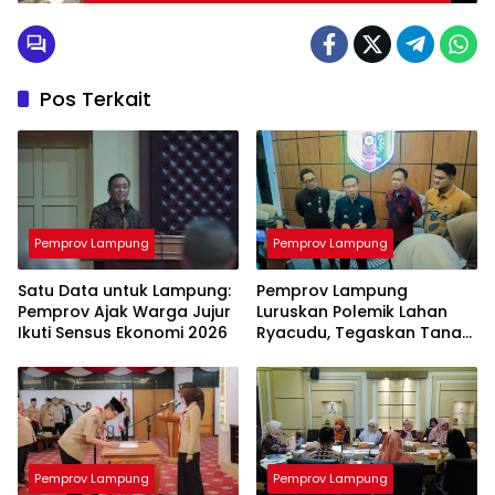
Pos Terkait
Pemprov Lampung
Pemprov Lampung
Satu Data untuk Lampung:
Pemprov Lampung
Pemprov Ajak Warga Jujur
Luruskan Polemik Lahan
Ikuti Sensus Ekonomi 2026
Ryacudu, Tegaskan Tanah
yang Dipersoalkan Bukan
Aset Provinsi
Pemprov Lampung
Pemprov Lampung