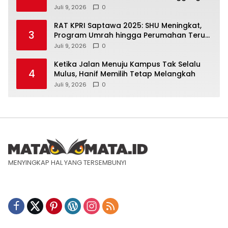
Jawab Pasien
Juli 9, 2026
0
RAT KPRI Saptawa 2025: SHU Meningkat,
3
Program Umrah hingga Perumahan Terus
Dikembangkan
Juli 9, 2026
0
Ketika Jalan Menuju Kampus Tak Selalu
4
Mulus, Hanif Memilih Tetap Melangkah
Juli 9, 2026
0
MENYINGKAP HAL YANG TERSEMBUNYI