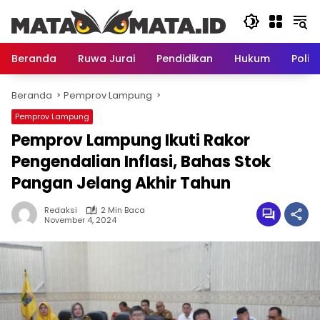
Langsung
ke
konten
Beranda
Ruwa Jurai
Pendidikan
Hukum
Politi
Beranda
Pemprov Lampung
Pemprov Lampung
Pemprov Lampung Ikuti Rakor
Pengendalian Inflasi, Bahas Stok
Pangan Jelang Akhir Tahun
Redaksi
2 Min Baca
November 4, 2024