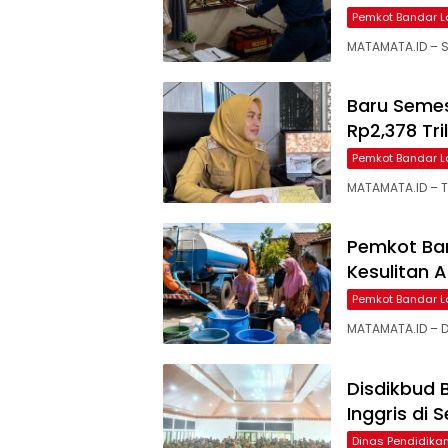
Pemkot Bandar 
MATAMATA.ID – S
Baru Semes
Rp2,378 Tri
Pemkot Bandar 
MATAMATA.ID – T
Pemkot Ba
Kesulitan A
Pemkot Bandar 
MATAMATA.ID – D
Disdikbud
Inggris di 
Dinas Pendidik