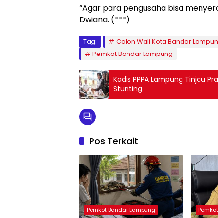
“Agar para pengusaha bisa menyerap
Dwiana. (***)
Tag:
Calon Wali Kota Bandar Lampu
Pemkot Bandar Lampung
Kadis PPPA Lampung Tinjau P
Stunting
Pos Terkait
Pemkot Bandar Lampung
Pemkot