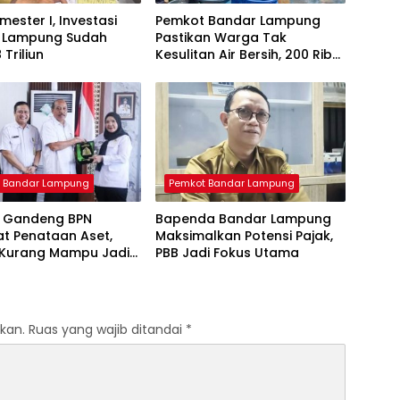
mester I, Investasi
Pemkot Bandar Lampung
 Lampung Sudah
Pastikan Warga Tak
 Triliun
Kesulitan Air Bersih, 200 Ribu
Liter Sudah Disalurkan
 Bandar Lampung
Pemkot Bandar Lampung
 Gandeng BPN
Bapenda Bandar Lampung
t Penataan Aset,
Maksimalkan Potensi Pajak,
Kurang Mampu Jadi
PBB Jadi Fokus Utama
s Sertifikasi Tanah
kan.
Ruas yang wajib ditandai
*