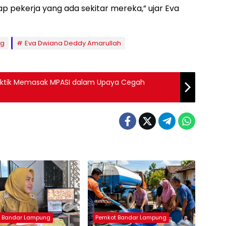
 pekerja yang ada sekitar mereka,” ujar Eva
ng
Eva Dwiana Deddy Amarullah
raktik Memasak MPASI dalam Upaya Cegah
 Bandar Lampung
Pemkot Bandar Lampung