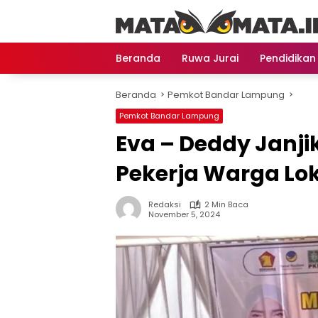
Langsung
ke
konten
Beranda
Ruwa Jurai
Pendidikan
Beranda
Pemkot Bandar Lampung
Pemkot Bandar Lampung
Eva – Deddy Janji
Pekerja Warga Lo
Redaksi
2 Min Baca
November 5, 2024