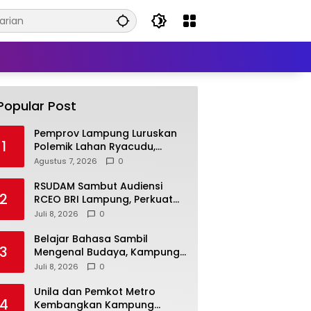
Popular Post
Pemprov Lampung Luruskan
1
Polemik Lahan Ryacudu,
Tegaskan Tanah yang
Agustus 7, 2026
0
Dipersoalkan Bukan Aset
Provinsi
RSUDAM Sambut Audiensi
2
RCEO BRI Lampung, Perkuat
Kolaborasi untuk
Juli 8, 2026
0
Pengembangan Layanan dan
SDM
Belajar Bahasa Sambil
3
Mengenal Budaya, Kampung
Prancis Metro Diminati
Juli 8, 2026
0
Masyarakat
Unila dan Pemkot Metro
4
Kembangkan Kampung