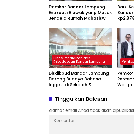
Damkar Bandar Lampung
Baru Se
Evakuasi Biawak yang Masuk
Bandar
Jendela Rumah Mahasiswi
Rp2,378
Dinas Pendidikan dan
Kebudayaan Bandar Lampung
Pemkot
Disdikbud Bandar Lampung
Pemkot
Dorong Budaya Bahasa
Percepa
Inggris di Sekolah &
Warga 
Apresiasi GTK Berprestasi
Priorita
Tinggalkan Balasan
Alamat email Anda tidak akan dipublikasi