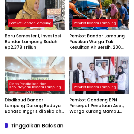
Pemkot Bandar Lampung
Pemkot Bandar Lampung
Baru Semester I, Investasi
Pemkot Bandar Lampung
Bandar Lampung Sudah
Pastikan Warga Tak
Rp2,378 Triliun
Kesulitan Air Bersih, 200
Ribu Liter Sudah Disalurkan
Dinas Pendidikan dan
Kebudayaan Bandar Lampung
Pemkot Bandar Lampung
Disdikbud Bandar
Pemkot Gandeng BPN
Lampung Dorong Budaya
Percepat Penataan Aset,
Bahasa Inggris di Sekolah
Warga Kurang Mampu
& Apresiasi GTK
Jadi Prioritas Sertifikasi
Berprestasi
Tanah
Tinggalkan Balasan