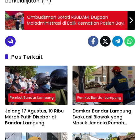
berkelanjutan. (**)
Ombudsman Soroti RSUDAM: Dugaan
Maladministrasi di Balik Kematian Pasien Bayi
Pos Terkait
Pemkot Bandar Lampung
Pemkot Bandar Lampung
Jelang 17 Agustus, 10 Ribu
Damkar Bandar Lampung
Merah Putih Disebar di
Evakuasi Biawak yang
Bandar Lampung
Masuk Jendela Rumah
Mahasiswi