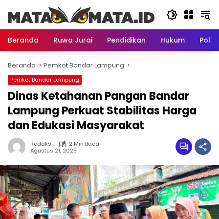
Langsung
ke
konten
Beranda
Ruwa Jurai
Pendidikan
Hukum
Politi
Beranda
Pemkot Bandar Lampung
Pemkot Bandar Lampung
Dinas Ketahanan Pangan Bandar
Lampung Perkuat Stabilitas Harga
dan Edukasi Masyarakat
Redaksi
2 Min Baca
Agustus 21, 2025