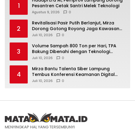
Hadapi Era AI, Pemprov Lampung Dorong
1
Pesantren Cetak Santri Melek Teknologi
Agustus 9, 2026
0
Revitalisasi Pasir Putih Berlanjut, Mirza
2
Dorong Gotong Royong Jaga Kawasan
Wisata
Juli 10, 2026
0
Volume Sampah 800 Ton per Hari, TPA
3
Bakung Dibenahi dengan Teknologi
Ramah Lingkungan
Juli 10, 2026
0
Mirza Bantu Talenta Siber Lampung
4
Tembus Konferensi Keamanan Digital
Dunia
Juli 10, 2026
0
MENYINGKAP HAL YANG TERSEMBUNYI