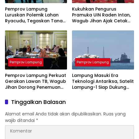
Pemprov Lampung
Kukuhkan Pengurus
Luruskan Polemik Lahan
Pramuka UIN Raden Intan,
Ryacudu, Tegaskan Tanah
Wagub Jihan Ajak Cetak
yang Dipersoalkan Bukan
SDM Unggul Menuju
Aset Provinsi
Indonesia Emas 2045
Pemprov Lampung
Pemprov Lampung
Pemprov Lampung Perkuat
Lampung Masuki Era
Gerakan Lawan TB, Wagub
Teknologi Antariksa, Satelit
Jihan Dorong Penemuan
Lampung-1 Siap Dukung
Kasus Lebih Cepat dan
Pertanian Berbasis AI
Tuntas
Tinggalkan Balasan
Alamat email Anda tidak akan dipublikasikan.
Ruas yang
wajib ditandai
*