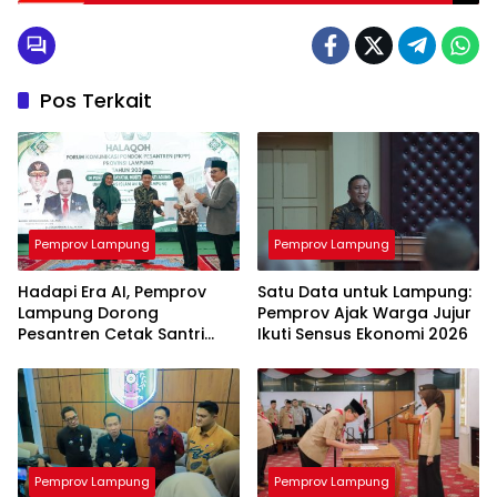
Indonesia
Pos Terkait
Pemprov Lampung
Pemprov Lampung
Hadapi Era AI, Pemprov
Satu Data untuk Lampung:
Lampung Dorong
Pemprov Ajak Warga Jujur
Pesantren Cetak Santri
Ikuti Sensus Ekonomi 2026
Melek Teknologi
Pemprov Lampung
Pemprov Lampung