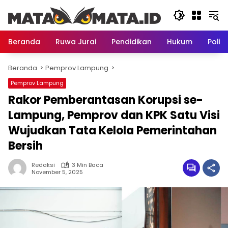
Langsung
ke
konten
Beranda
Ruwa Jurai
Pendidikan
Hukum
Politi
Beranda
Pemprov Lampung
Pemprov Lampung
Rakor Pemberantasan Korupsi se-
Lampung, Pemprov dan KPK Satu Visi
Wujudkan Tata Kelola Pemerintahan
Bersih
Redaksi
3 Min Baca
November 5, 2025