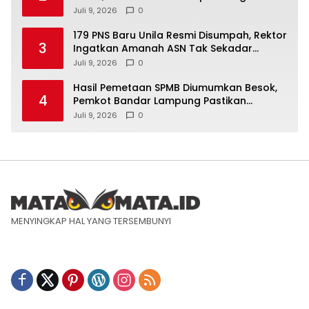
Juli 9, 2026
0
179 PNS Baru Unila Resmi Disumpah, Rektor
3
Ingatkan Amanah ASN Tak Sekadar
Formalitas
Juli 9, 2026
0
Hasil Pemetaan SPMB Diumumkan Besok,
4
Pemkot Bandar Lampung Pastikan
Sekolah Negeri Gratis
Juli 9, 2026
0
MENYINGKAP HAL YANG TERSEMBUNYI