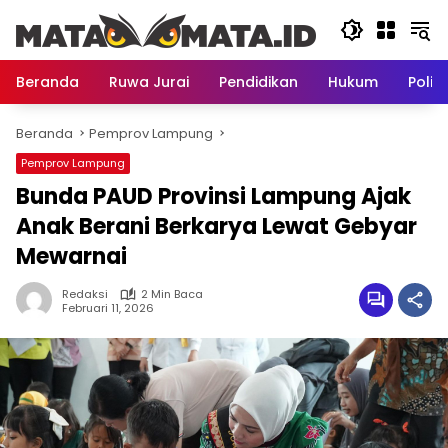
Langsung
ke
konten
Beranda
Ruwa Jurai
Pendidikan
Hukum
Politi
Beranda
Pemprov Lampung
Pemprov Lampung
Bunda PAUD Provinsi Lampung Ajak
Anak Berani Berkarya Lewat Gebyar
Mewarnai
Redaksi
2 Min Baca
Februari 11, 2026