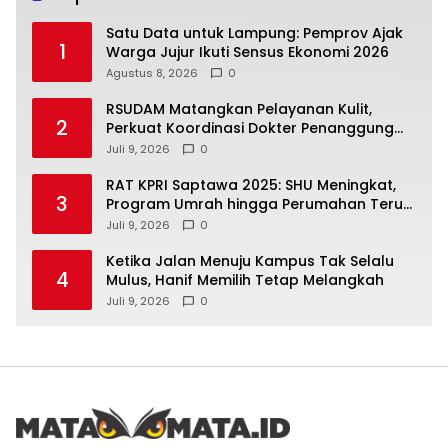
Satu Data untuk Lampung: Pemprov Ajak
1
Warga Jujur Ikuti Sensus Ekonomi 2026
Agustus 8, 2026
0
RSUDAM Matangkan Pelayanan Kulit,
2
Perkuat Koordinasi Dokter Penanggung
Jawab Pasien
Juli 9, 2026
0
RAT KPRI Saptawa 2025: SHU Meningkat,
3
Program Umrah hingga Perumahan Terus
Dikembangkan
Juli 9, 2026
0
Ketika Jalan Menuju Kampus Tak Selalu
4
Mulus, Hanif Memilih Tetap Melangkah
Juli 9, 2026
0