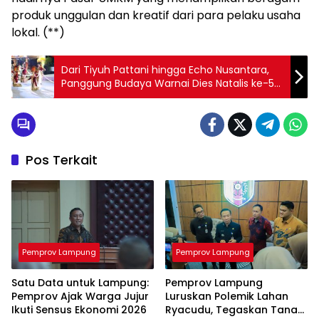
produk unggulan dan kreatif dari para pelaku usaha
lokal. (**)
Dari Tiyuh Pattani hingga Echo Nusantara,
Panggung Budaya Warnai Dies Natalis ke-58
FKIP Unila
Pos Terkait
Pemprov Lampung
Pemprov Lampung
Satu Data untuk Lampung:
Pemprov Lampung
Pemprov Ajak Warga Jujur
Luruskan Polemik Lahan
Ikuti Sensus Ekonomi 2026
Ryacudu, Tegaskan Tanah