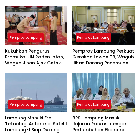
yang Dipersoalkan Bukan
Aset Provinsi
Pemprov Lampung
Pemprov Lampung
Kukuhkan Pengurus
Pemprov Lampung Perkuat
Pramuka UIN Raden Intan,
Gerakan Lawan TB, Wagub
Wagub Jihan Ajak Cetak
Jihan Dorong Penemuan
SDM Unggul Menuju
Kasus Lebih Cepat dan
Indonesia Emas 2045
Tuntas
Pemprov Lampung
Pemprov Lampung
Lampung Masuki Era
BPS: Lampung Masuk
Teknologi Antariksa, Satelit
Jajaran Provinsi dengan
Lampung-1 Siap Dukung
Pertumbuhan Ekonomi
Pertanian Berbasis AI
Tertinggi di Sumatera