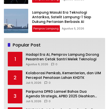
Lampung Masuki Era Teknologi
Antariksa, Satelit Lampung-1 Siap
Dukung Pertanian Berbasis AI
Pemprov Lampung
Agustus 5, 2026
Popular Post
Hadapi Era AI, Pemprov Lampung Dorong
1
Pesantren Cetak Santri Melek Teknologi
Agustus 9, 2026
0
Kolaborasi Pemkab, Kementerian, dan UIM
2
Percepat Penataan Lahan KHDTK
Juli 9, 2026
0
Paripurna DPRD Lamsel Bahas Dua
3
Agenda Strategis, APBD 2025 Disahkan
dan KUA-PPAS 2027 Disampaikan
Juli 9, 2026
0