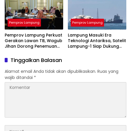
Pemprov Lampung
Pemprov Lampung
Pemprov Lampung Perkuat
Lampung Masuki Era
Gerakan Lawan TB, Wagub
Teknologi Antariksa, Satelit
Jihan Dorong Penemuan
Lampung-1 Siap Dukung
Kasus Lebih Cepat dan
Pertanian Berbasis AI
Tuntas
Tinggalkan Balasan
Alamat email Anda tidak akan dipublikasikan.
Ruas yang
wajib ditandai
*