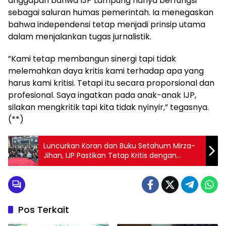
anggapan bahwa IJP Lampung hanya berfungsi
sebagai saluran humas pemerintah. Ia menegaskan
bahwa independensi tetap menjadi prinsip utama
dalam menjalankan tugas jurnalistik.
​”Kami tetap membangun sinergi tapi tidak
melemahkan daya kritis kami terhadap apa yang
harus kami kritisi. Tetapi itu secara proporsional dan
profesional. Saya ingatkan pada anak-anak IJP,
silakan mengkritik tapi kita tidak nyinyir,” tegasnya.
(**)
Luncurkan Koran dan Buku Setahum Mirza-
Jihan, IJP Pastikan Tetap Kritis dengan
Menjaga Profesionalitas
Pos Terkait