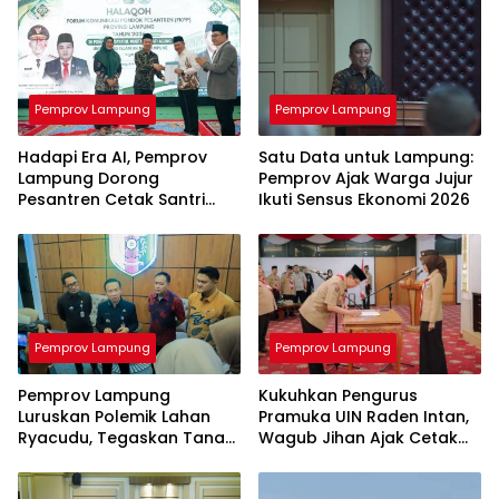
Pemprov Lampung
Pemprov Lampung
Hadapi Era AI, Pemprov
Satu Data untuk Lampung:
Lampung Dorong
Pemprov Ajak Warga Jujur
Pesantren Cetak Santri
Ikuti Sensus Ekonomi 2026
Melek Teknologi
Pemprov Lampung
Pemprov Lampung
Pemprov Lampung
Kukuhkan Pengurus
Luruskan Polemik Lahan
Pramuka UIN Raden Intan,
Ryacudu, Tegaskan Tanah
Wagub Jihan Ajak Cetak
yang Dipersoalkan Bukan
SDM Unggul Menuju
Aset Provinsi
Indonesia Emas 2045