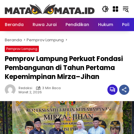
Langsung
ke
konten
Beranda
Ruwa Jurai
Pendidikan
Hukum
Politi
Beranda
Pemprov Lampung
Pemprov Lampung
Pemprov Lampung Perkuat Fondasi
Pembangunan di Tahun Pertama
Kepemimpinan Mirza–Jihan
Redaksi
3 Min Baca
Maret 2, 2026