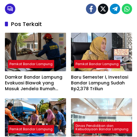
Pos Terkait
Pemkot Bandar Lampung
Pemkot Bandar Lampung
Damkar Bandar Lampung
Baru Semester I, Investasi
Evakuasi Biawak yang
Bandar Lampung Sudah
Masuk Jendela Rumah
Rp2,378 Triliun
Mahasiswi
Dinas Pendidikan dan
Pemkot Bandar Lampung
Kebudayaan Bandar Lampung