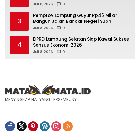
Berwawasan Internasional
Juli 8, 2026
0
Pemprov Lampung Guyur Rp45 Miliar
3
Bangun Jalan Bandar Negeri Suoh
Juli 8, 2026
0
DPRD Lampung Selatan Siap Kawal Sukses
4
Sensus Ekonomi 2026
Juli 8, 2026
0
MENYINGKAP HAL YANG TERSEMBUNYI