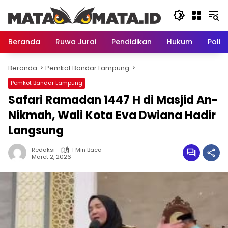
Langsung
ke
konten
Beranda
Ruwa Jurai
Pendidikan
Hukum
Politi
Beranda
Pemkot Bandar Lampung
Pemkot Bandar Lampung
Safari Ramadan 1447 H di Masjid An-
Nikmah, Wali Kota Eva Dwiana Hadir
Langsung
Redaksi
1 Min Baca
Maret 2, 2026