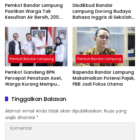
Pemkot Bandar Lampung
Disdikbud Bandar
Pastikan Warga Tak
Lampung Dorong Budaya
Kesulitan Air Bersih, 200
Bahasa Inggris di Sekolah
Ribu Liter Sudah Disalurkan
& Apresiasi GTK
Berprestasi
Pemkot Bandar Lampung
Pemkot Bandar Lampung
Pemkot Gandeng BPN
Bapenda Bandar Lampung
Percepat Penataan Aset,
Maksimalkan Potensi Pajak,
Warga Kurang Mampu
PBB Jadi Fokus Utama
Jadi Prioritas Sertifikasi
Tanah
Tinggalkan Balasan
Alamat email Anda tidak akan dipublikasikan.
Ruas yang
wajib ditandai
*