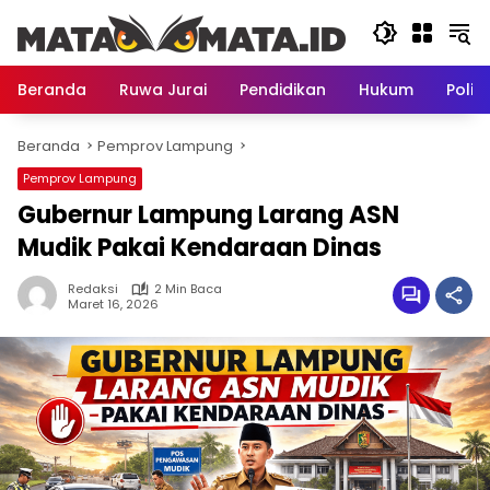
Langsung
ke
konten
Beranda
Ruwa Jurai
Pendidikan
Hukum
Politi
Beranda
Pemprov Lampung
Pemprov Lampung
Gubernur Lampung Larang ASN
Mudik Pakai Kendaraan Dinas
Redaksi
2 Min Baca
Maret 16, 2026