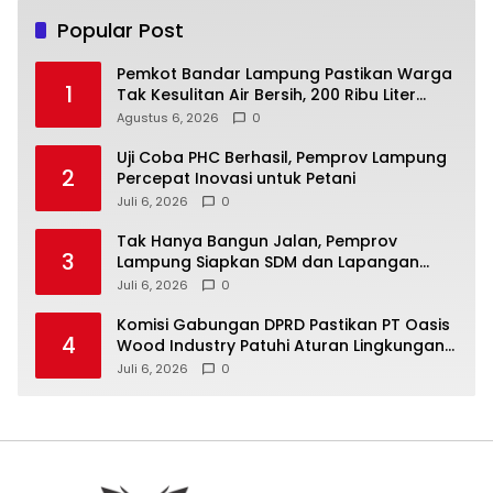
Popular Post
Pemkot Bandar Lampung Pastikan Warga
1
Tak Kesulitan Air Bersih, 200 Ribu Liter
Sudah Disalurkan
Agustus 6, 2026
0
Uji Coba PHC Berhasil, Pemprov Lampung
2
Percepat Inovasi untuk Petani
Juli 6, 2026
0
Tak Hanya Bangun Jalan, Pemprov
3
Lampung Siapkan SDM dan Lapangan
Kerja untuk Jabung
Juli 6, 2026
0
Komisi Gabungan DPRD Pastikan PT Oasis
4
Wood Industry Patuhi Aturan Lingkungan
dan Ketenagakerjaan
Juli 6, 2026
0