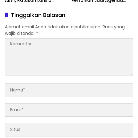
Aktif, Ratusan Lansia
Pertanian Jadi Agenda
Semarakkan Jalan Sehat di
Utama Dongkrak Ekonomi
Bandar Lampung
Petani
Tinggalkan Balasan
Alamat email Anda tidak akan dipublikasikan.
Ruas yang
wajib ditandai
*