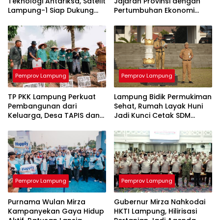
Teknologi Antariksa, Satelit
Jajaran Provinsi dengan
Lampung-1 Siap Dukung
Pertumbuhan Ekonomi
Pertanian Berbasis AI
Tertinggi di Sumatera
Pemprov Lampung
Pemprov Lampung
TP PKK Lampung Perkuat
Lampung Bidik Permukiman
Pembangunan dari
Sehat, Rumah Layak Huni
Keluarga, Desa TAPIS dan
Jadi Kunci Cetak SDM
Sekolah Lansia Resmi
Berkualitas
Diluncurkan
Pemprov Lampung
Pemprov Lampung
Purnama Wulan Mirza
Gubernur Mirza Nahkodai
Kampanyekan Gaya Hidup
HKTI Lampung, Hilirisasi