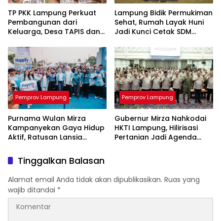
TP PKK Lampung Perkuat
Lampung Bidik Permukiman
Pembangunan dari
Sehat, Rumah Layak Huni
Keluarga, Desa TAPIS dan
Jadi Kunci Cetak SDM
Sekolah Lansia Resmi
Berkualitas
Diluncurkan
Pemprov Lampung
Pemprov Lampung
Purnama Wulan Mirza
Gubernur Mirza Nahkodai
Kampanyekan Gaya Hidup
HKTI Lampung, Hilirisasi
Aktif, Ratusan Lansia
Pertanian Jadi Agenda
Semarakkan Jalan Sehat di
Utama Dongkrak Ekonomi
Bandar Lampung
Petani
Tinggalkan Balasan
Alamat email Anda tidak akan dipublikasikan.
Ruas yang
wajib ditandai
*