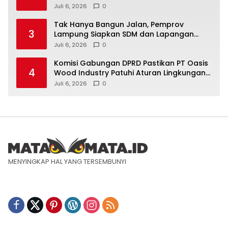
Juli 6, 2026
0
Tak Hanya Bangun Jalan, Pemprov
3
Lampung Siapkan SDM dan Lapangan
Kerja untuk Jabung
Juli 6, 2026
0
Komisi Gabungan DPRD Pastikan PT Oasis
4
Wood Industry Patuhi Aturan Lingkungan
dan Ketenagakerjaan
Juli 6, 2026
0
MENYINGKAP HAL YANG TERSEMBUNYI