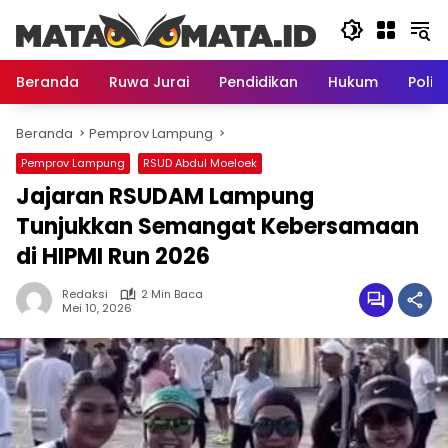
Langsung
ke
konten
Beranda
Ruwa Jurai
Pendidikan
Hukum
Politi
Beranda
Pemprov Lampung
Pemprov Lampung
RSUD Abdul Moeloek
Jajaran RSUDAM Lampung
Tunjukkan Semangat Kebersamaan
di HIPMI Run 2026
Redaksi
2 Min Baca
Mei 10, 2026