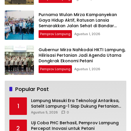
Purnama Wulan Mirza Kampanyekan
Gaya Hidup Aktif, Ratusan Lansia
Semarakkan Jalan Sehat di Bandar
Lampung
Pemprov Lampung
Agustus 1, 2026
Gubernur Mirza Nahkodai HKTI Lampung,
Hilirisasi Pertanian Jadi Agenda Utama
Dongkrak Ekonomi Petani
Pemprov Lampung
Agustus 1, 2026
Popular Post
Lampung Masuki Era Teknologi Antariksa,
1
Satelit Lampung-1 Siap Dukung Pertanian
Berbasis AI
Agustus 5, 2026
0
Uji Coba PHC Berhasil, Pemprov Lampung
2
Percepat Inovasi untuk Petani