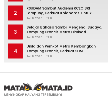
RSUDAM Sambut Audiensi RCEO BRI
2
Lampung, Perkuat Kolaborasi untuk
Pengembangan Layanan dan SDM
Juli 8, 2026
0
Belajar Bahasa Sambil Mengenal Budaya,
3
Kampung Prancis Metro Diminati
Masyarakat
Juli 8, 2026
0
Unila dan Pemkot Metro Kembangkan
4
Kampung Prancis, Perkuat SDM
Berwawasan Internasional
Juli 8, 2026
0
MENYINGKAP HAL YANG TERSEMBUNYI