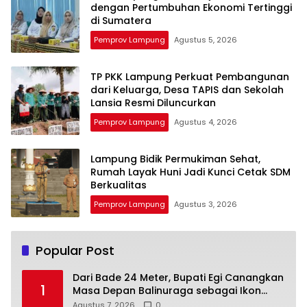
dengan Pertumbuhan Ekonomi Tertinggi
di Sumatera
Pemprov Lampung
Agustus 5, 2026
TP PKK Lampung Perkuat Pembangunan
dari Keluarga, Desa TAPIS dan Sekolah
Lansia Resmi Diluncurkan
Pemprov Lampung
Agustus 4, 2026
Lampung Bidik Permukiman Sehat,
Rumah Layak Huni Jadi Kunci Cetak SDM
Berkualitas
Pemprov Lampung
Agustus 3, 2026
Popular Post
Dari Bade 24 Meter, Bupati Egi Canangkan
1
Masa Depan Balinuraga sebagai Ikon
Wisata Budaya
Agustus 7, 2026
0