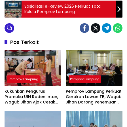
Sosialisasi e-Review 2026 Perkuat Tata
Kelola Pemprov Lampung
Pos Terkait
Pemprov Lampung
Pemprov Lampung
Kukuhkan Pengurus
Pemprov Lampung Perkuat
Pramuka UIN Raden Intan,
Gerakan Lawan TB, Wagub
Wagub Jihan Ajak Cetak
Jihan Dorong Penemuan
SDM Unggul Menuju
Kasus Lebih Cepat dan
Indonesia Emas 2045
Tuntas