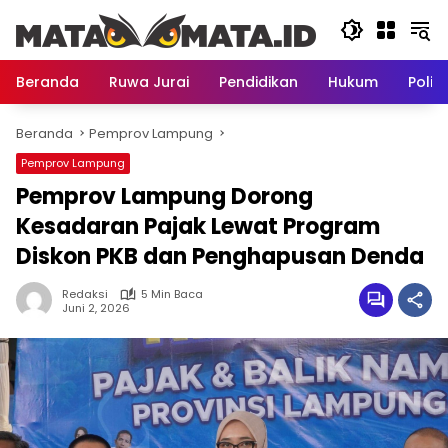
Langsung
ke
konten
Beranda
Ruwa Jurai
Pendidikan
Hukum
Politi
Beranda
Pemprov Lampung
Pemprov Lampung
Pemprov Lampung Dorong
Kesadaran Pajak Lewat Program
Diskon PKB dan Penghapusan Denda
Redaksi
5 Min Baca
Juni 2, 2026