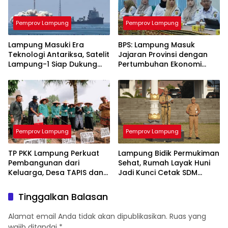
Pemprov Lampung
Pemprov Lampung
Lampung Masuki Era
BPS: Lampung Masuk
Teknologi Antariksa, Satelit
Jajaran Provinsi dengan
Lampung-1 Siap Dukung
Pertumbuhan Ekonomi
Pertanian Berbasis AI
Tertinggi di Sumatera
Pemprov Lampung
Pemprov Lampung
TP PKK Lampung Perkuat
Lampung Bidik Permukiman
Pembangunan dari
Sehat, Rumah Layak Huni
Keluarga, Desa TAPIS dan
Jadi Kunci Cetak SDM
Sekolah Lansia Resmi
Berkualitas
Diluncurkan
Tinggalkan Balasan
Alamat email Anda tidak akan dipublikasikan.
Ruas yang
wajib ditandai
*