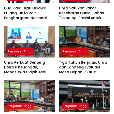
Dua Piala Hijau Dibawa
Unila Satukan Pakar
Pulang, Unila Raih
Kesehatan Dunia, Bahas
Penghargaan Nasional
Teknologi Presisi untuk
Masa Depan Layanan
Medis
Perguruan Tinggi
Perguruan Tinggi
Unila Perkuat Benteng
Tiga Tahun Berjalan, Unila
Literasi Keuangan,
dan Lamteng Evaluasi
Mahasiswa Diajak Jadi
Masa Depan PSDKU:
Generasi Melek Finansial
Targetkan Jadi Model
Kampus Daerah
Perguruan Tinggi
Perguruan Tinggi