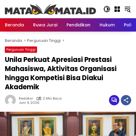
Langsung
ke
konten
Beranda
Ruwa Jurai
Pendidikan
Hukum
Politi
Beranda
Perguruan Tinggi
Perguruan Tinggi
Unila Perkuat Apresiasi Prestasi
Mahasiswa, Aktivitas Organisasi
hingga Kompetisi Bisa Diakui
Akademik
Redaksi
2 Min Baca
Juni 4, 2026