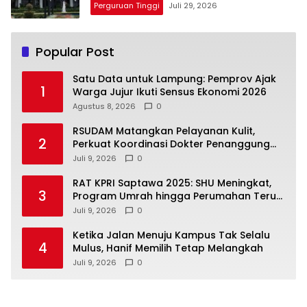
Perguruan Tinggi
Juli 29, 2026
Popular Post
Satu Data untuk Lampung: Pemprov Ajak
1
Warga Jujur Ikuti Sensus Ekonomi 2026
Agustus 8, 2026
0
RSUDAM Matangkan Pelayanan Kulit,
2
Perkuat Koordinasi Dokter Penanggung
Jawab Pasien
Juli 9, 2026
0
RAT KPRI Saptawa 2025: SHU Meningkat,
3
Program Umrah hingga Perumahan Terus
Dikembangkan
Juli 9, 2026
0
Ketika Jalan Menuju Kampus Tak Selalu
4
Mulus, Hanif Memilih Tetap Melangkah
Juli 9, 2026
0