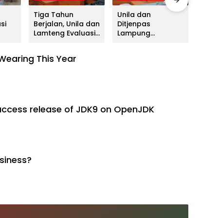
Tiga Tahun
Unila dan
Unil
si
Berjalan, Unila dan
Ditjenpas
Paka
Lamteng Evaluasi
Lampung
Duni
ajak
Masa Depan
Matangkan
Tekn
PSDKU: Targetkan
Kolaborasi,
untu
 Wearing This Year
l
Jadi Model
Mahasiswa
Dep
Kampus Daerah
Berpeluang
Medi
Magang di Lapas
y access release of JDK9 on OpenJDK
usiness?