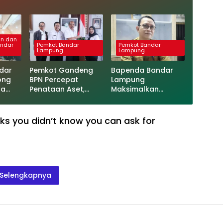
an dan
ndar
Pemkot Bandar
Pemkot Bandar
Lampung
Lampung
dar
Pemkot Gandeng
Bapenda Bandar
ong
BPN Percepat
Lampung
sa
Penataan Aset,
Maksimalkan
olah &
Warga Kurang
Potensi Pajak, PBB
Mampu Jadi
Jadi Fokus Utama
Prioritas Sertifikasi
ks you didn’t know you can ask for
Tanah
Selengkapnya