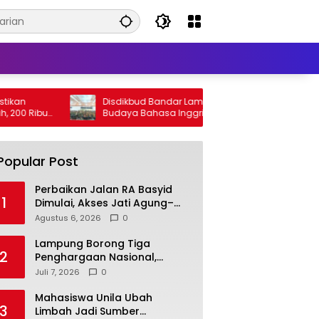
Disdikbud Bandar Lampung Dorong
Lampung 
Budaya Bahasa Inggris di Sekolah &
Satelit 
Apresiasi GTK Berprestasi
Berbasis 
Popular Post
Perbaikan Jalan RA Basyid
1
Dimulai, Akses Jati Agung–
Bandar Lampung Makin
Agustus 6, 2026
0
Lancar
Lampung Borong Tiga
2
Penghargaan Nasional,
Perkuat Posisi sebagai
Juli 7, 2026
0
Daerah Penggerak Ekonomi
Syariah
Mahasiswa Unila Ubah
3
Limbah Jadi Sumber