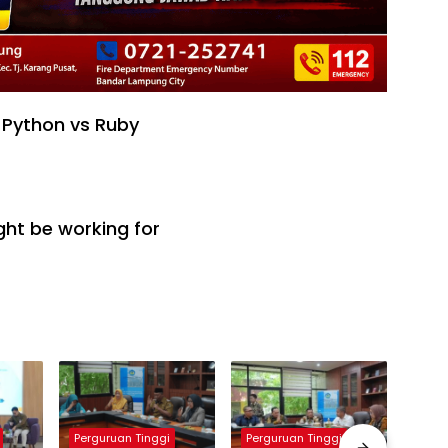
 Python vs Ruby
ht be working for
Perguruan Tinggi
Perguruan Tinggi
Pergu