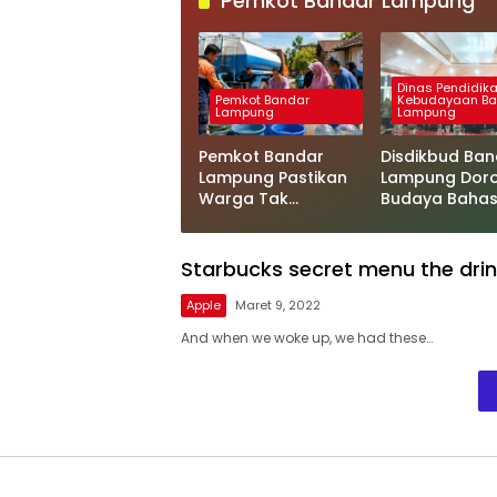
Pemkot Bandar Lampung
Dinas Pendidik
Pemkot Bandar
Kebudayaan Ba
Lampung
Lampung
Pemkot Bandar
Disdikbud Ban
Lampung Pastikan
Lampung Dor
Warga Tak
Budaya Baha
Kesulitan Air Bersih,
Inggris di Sek
200 Ribu Liter Sudah
Apresiasi GTK
Disalurkan
Berprestasi
Starbucks secret menu the drin
Apple
Maret 9, 2022
And when we woke up, we had these…