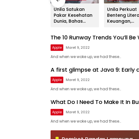
Unila dan
Unila Satukan
Unila Perkuat
Ditjenpas
Pakar Kesehatan
Benteng Litera
Lampung
Dunia, Bahas
Keuangan,
Matangkan
Teknologi Presisi
Mahasiswa Di
Kolaborasi,
untuk Masa
Jadi Generasi
The 10 Runway Trends You’ll Be
Mahasiswa
Depan Layanan
Melek Finansia
Berpeluang
Medis
Apple
Maret 9, 2022
Magang di Lapas
And when we woke up, we had these…
A first glimpse at Java 9: Earl
Apple
Maret 9, 2022
And when we woke up, we had these…
What Do I Need To Make It In B
Apple
Maret 9, 2022
And when we woke up, we had these…