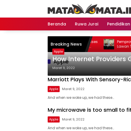
Langsung
ke
konten
Beranda
Ruwa Jurai
Pendidikan
Perbaikan Jalan RA Basyid Dimulai, Akses
Pemprov Lampung P
Breaking News
Jati Agung–Bandar Lampung Makin
Lawan TB, Wagub J
Lancar
Penemuan Kasus Le
Apple
Tuntas
How Internet Providers
Apple
Maret 9, 2022
Marriott Plays With Sensory-Ric
Apple
Maret 9, 2022
And when we woke up, we had these…
My microwave is too small to f
Apple
Maret 9, 2022
And when we woke up, we had these…