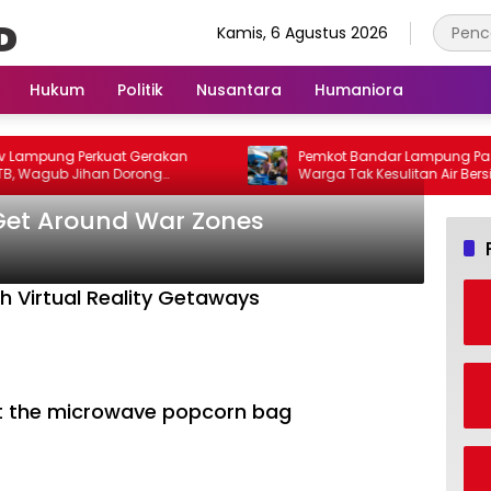
Kamis, 6 Agustus 2026
Hukum
Politik
Nusantara
Humaniora
erkuat Gerakan
Pemkot Bandar Lampung Pastikan
ihan Dorong
Warga Tak Kesulitan Air Bersih, 200 Ribu
bih Cepat dan
Liter Sudah Disalurkan
 Get Around War Zones
h Virtual Reality Getaways
it the microwave popcorn bag