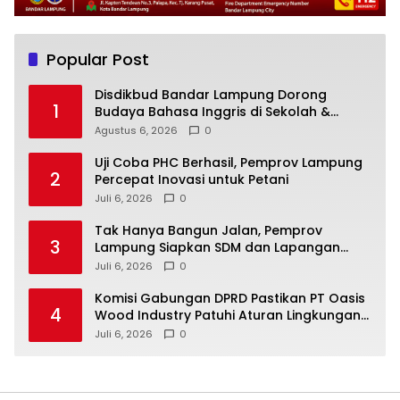
Popular Post
Disdikbud Bandar Lampung Dorong
1
Budaya Bahasa Inggris di Sekolah &
Apresiasi GTK Berprestasi
Agustus 6, 2026
0
Uji Coba PHC Berhasil, Pemprov Lampung
2
Percepat Inovasi untuk Petani
Juli 6, 2026
0
Tak Hanya Bangun Jalan, Pemprov
3
Lampung Siapkan SDM dan Lapangan
Kerja untuk Jabung
Juli 6, 2026
0
Komisi Gabungan DPRD Pastikan PT Oasis
4
Wood Industry Patuhi Aturan Lingkungan
dan Ketenagakerjaan
Juli 6, 2026
0