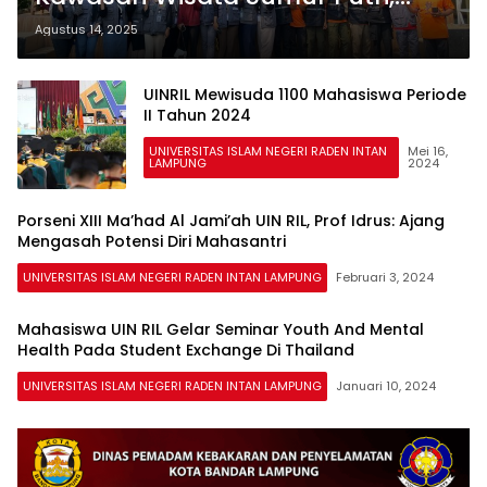
Kelompok KKN-T UIN RIL Kuatkan
Agustus 14, 2025
Peran Kolaborasi Aktif
UINRIL Mewisuda 1100 Mahasiswa Periode
II Tahun 2024
UNIVERSITAS ISLAM NEGERI RADEN INTAN
Mei 16,
LAMPUNG
2024
Porseni XIII Ma’had Al Jami’ah UIN RIL, Prof Idrus: Ajang
Mengasah Potensi Diri Mahasantri
UNIVERSITAS ISLAM NEGERI RADEN INTAN LAMPUNG
Februari 3, 2024
Mahasiswa UIN RIL Gelar Seminar Youth And Mental
Health Pada Student Exchange Di Thailand
UNIVERSITAS ISLAM NEGERI RADEN INTAN LAMPUNG
Januari 10, 2024