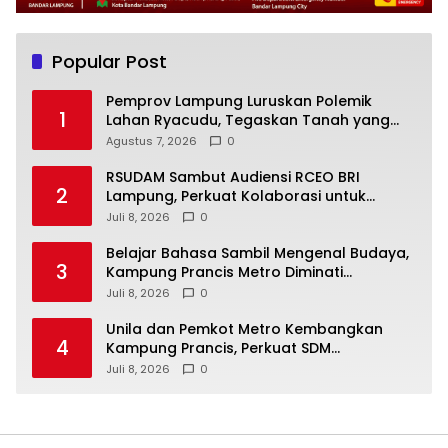
Popular Post
Pemprov Lampung Luruskan Polemik
1
Lahan Ryacudu, Tegaskan Tanah yang
Dipersoalkan Bukan Aset Provinsi
Agustus 7, 2026
0
RSUDAM Sambut Audiensi RCEO BRI
2
Lampung, Perkuat Kolaborasi untuk
Pengembangan Layanan dan SDM
Juli 8, 2026
0
Belajar Bahasa Sambil Mengenal Budaya,
3
Kampung Prancis Metro Diminati
Masyarakat
Juli 8, 2026
0
Unila dan Pemkot Metro Kembangkan
4
Kampung Prancis, Perkuat SDM
Berwawasan Internasional
Juli 8, 2026
0