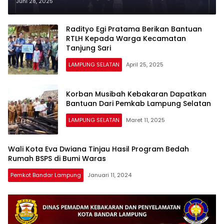
Warga Kurang Mampu Di
Juni 28, 2025
Kecamatan Palas
Radityo Egi Pratama Berikan Bantuan
RTLH Kepada Warga Kecamatan
Tanjung Sari
LAMPUNG SELATAN
April 25, 2025
Korban Musibah Kebakaran Dapatkan
Bantuan Dari Pemkab Lampung Selatan
LAMPUNG SELATAN
Maret 11, 2025
Wali Kota Eva Dwiana Tinjau Hasil Program Bedah
Rumah BSPS di Bumi Waras
Pemkot Bandar Lampung
Januari 11, 2024