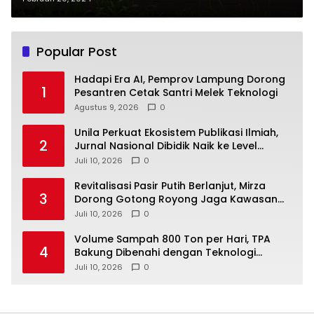
Popular Post
Hadapi Era AI, Pemprov Lampung Dorong
1
Pesantren Cetak Santri Melek Teknologi
Agustus 9, 2026
0
Unila Perkuat Ekosistem Publikasi Ilmiah,
2
Jurnal Nasional Dibidik Naik ke Level
Internasional
Juli 10, 2026
0
Revitalisasi Pasir Putih Berlanjut, Mirza
3
Dorong Gotong Royong Jaga Kawasan
Wisata
Juli 10, 2026
0
Volume Sampah 800 Ton per Hari, TPA
4
Bakung Dibenahi dengan Teknologi
Ramah Lingkungan
Juli 10, 2026
0