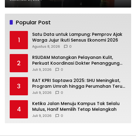
Popular Post
Satu Data untuk Lampung: Pemprov Ajak
1
Warga Jujur Ikuti Sensus Ekonomi 2026
Agustus 8, 2026
0
RSUDAM Matangkan Pelayanan Kulit,
2
Perkuat Koordinasi Dokter Penanggung
Jawab Pasien
Juli 9, 2026
0
RAT KPRI Saptawa 2025: SHU Meningkat,
3
Program Umrah hingga Perumahan Terus
Dikembangkan
Juli 9, 2026
0
Ketika Jalan Menuju Kampus Tak Selalu
4
Mulus, Hanif Memilih Tetap Melangkah
Juli 9, 2026
0